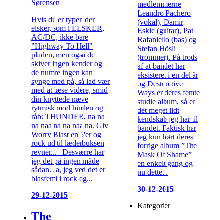
Sørensen
medlemmerne
Leandro Pachero
Hvis du er typen der
(vokal), Damir
elsker, som i ELSKER,
Eskic (guitar), Pat
AC/DC, ikke bare
Rafaniello (bas) og
"Highway To Hell"
Stefan Hösli
pladen, men også de
(trommer). På trods
skiver ingen kender og
af at bandet har
de numre ingen kan
eksisteret i en del år
synge med på, så lad vær
og Destructive
med at læse videre, smid
Ways er deres femte
din knyttede næve
studie album, så er
rytmisk mod himlen og
det meget lidt
råb: THUNDER, na na
kendskab jeg har til
na naa na na naa na. Giv
bandet. Faktisk har
Worry Blast en 5'er og
jeg kun hørt deres
rock ud til læderbuksen
forrige album ”The
revner... Desværre har
Mask Of Shame”
jeg det på ingen måde
en enkelt gang og
sådan. Ja, jeg ved det er
nu dette...
blasfemi i rock og...
30-12-2015
29-12-2015
Kategorier
The