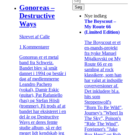
Gonoreas –
Destructive
Nye indlæg
The Boyscout –
Ways
My Route 66
(Limited Edition)
Skrevet af Calle
The Boyscout er et
1 Kommentarer
en-mands-projekt
fra tyske Manuel
Gonoreas er et metal
Mijalkovski og My
band fra Schweiz.
Route 66 er en
Bandet blev så småt
samling af rock
dannet i 1994 og består i
klassikere, som han
dag af medlemmerne
har valgt at indspille
Leandro Pachero
coverversioner af.
(vokal), Damir Eskic
Det inkludere bl.a.
(guitar), Pat Rafaniello
hits som
(bas) og Stefan Hösli
Steppenwolf's
(trommer). På trods af at
”Born To Be Wild”,
bandet har eksisteret i en
Journey's ”Wheel In
del år og Destructive
The Sky”, Poison's
Ways er deres femte
”Ride The Wind”,
studie album, så er det
Foreigner's ”Juke
meget lidt kendskab jeg
Box Hero” og Bob