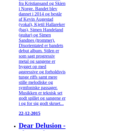
fra Kristiansand og Skien
i Norge. Bandet blev
dannet i 2014 og består
af Kevin Augestad
(vokal), Kjetil Hallarеker
(bas), Simen Handeland
(guitar) og Simen
Sandnes (trommer).
Disorientated er bandets
debut album. Stilen er
som sagt progressiv
metal og sangene er
bygget op med
aggressive og forholdsvis
tunge riffs samt mere
stille melodiske og
symfoniske passager.
Musikken er teknisk set
godt spillet og sangene er
i og for sig godt skruet...
22-12-2015
Dear Delusion -