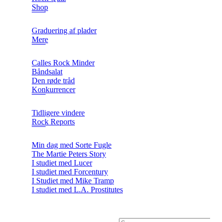
Shop
Graduering af plader
Mere
Calles Rock Minder
Båndsalat
Den røde tråd
Konkurrencer
Tidligere vindere
Rock Reports
Min dag med Sorte Fugle
The Martie Peters Story
I studiet med Lucer
I studiet med Forcentury
I Studiet med Mike Tramp
I studiet med L.A. Prostitutes