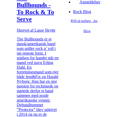
Anmeldelser
Bullhounds -
To Rock & To
Rock Blog
Serve
RSS af indlæg : Anmeldelser
Skrevet af Lasse Skytte
Blog
The Bullhounds er et
dansk/amerikansk band
som spiller rock n’ roll i
sin reneste form. I
spidsen for bandet står en
mand ved navn Erling
Dahl. En
forretningsmand som ejer
både Jem&Fix og Harald
Nyborg. Han har en stor
passion for rockmusik og
startede derfor et band
sammen med nogle
amerikanske venner.
Debutalbummet
”Protector” blev udgivet
i 2014 og nu er de