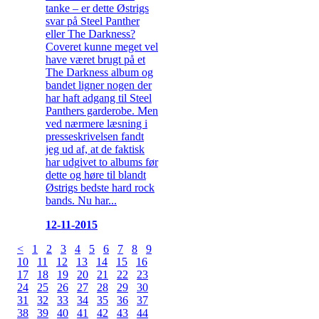
tanke – er dette Østrigs
svar på Steel Panther
eller The Darkness?
Coveret kunne meget vel
have været brugt på et
The Darkness album og
bandet ligner nogen der
har haft adgang til Steel
Panthers garderobe. Men
ved nærmere læsning i
presseskrivelsen fandt
jeg ud af, at de faktisk
har udgivet to albums før
dette og høre til blandt
Østrigs bedste hard rock
bands. Nu har...
12-11-2015
<
1
2
3
4
5
6
7
8
9
10
11
12
13
14
15
16
17
18
19
20
21
22
23
24
25
26
27
28
29
30
31
32
33
34
35
36
37
38
39
40
41
42
43
44