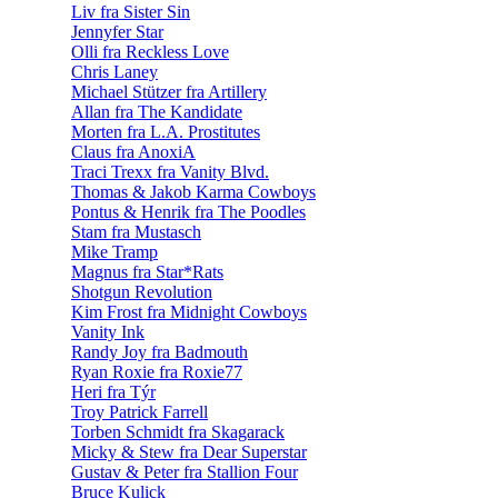
Liv fra Sister Sin
Jennyfer Star
Olli fra Reckless Love
Chris Laney
Michael Stützer fra Artillery
Allan fra The Kandidate
Morten fra L.A. Prostitutes
Claus fra AnoxiA
Traci Trexx fra Vanity Blvd.
Thomas & Jakob Karma Cowboys
Pontus & Henrik fra The Poodles
Stam fra Mustasch
Mike Tramp
Magnus fra Star*Rats
Shotgun Revolution
Kim Frost fra Midnight Cowboys
Vanity Ink
Randy Joy fra Badmouth
Ryan Roxie fra Roxie77
Heri fra Týr
Troy Patrick Farrell
Torben Schmidt fra Skagarack
Micky & Stew fra Dear Superstar
Gustav & Peter fra Stallion Four
Bruce Kulick