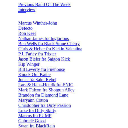
Previous Band Of The Week
Interview
Marcus Winther-John
Defecto
Ron Keel
Nathan James fra Inglorious
Ben Wells fra Black Stone Cherry
Chris & Heber fra Kickin Valentina
P.J. Farley fra Trixter
Jason Bieler fra Saigon Kick
Kip Winger
Bill Leverty fra Firehouse
Knock Out Kaine
Jonas fra Saint Rebel
Lars & Hans-Henrik fra ENIC
Mark Falcon fra Shotgun Alley
Brandon fra Diamond Lane
Maryann Cotton
Christopher fra Dirty Passion
Luke fra Dirty Skirty
Marcus fra PUMP
Gabriele Gozzi
Swan fra BlackRain