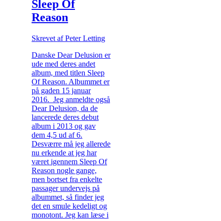
Sleep Of
Reason
Skrevet af Peter Letting
Danske Dear Delusion er
ude med deres andet
album, med titlen Sleep
Of Reason. Albummet er
på gaden 15 januar
2016. Jeg anmeldte også
Dear Delusion, da de
lancerede deres debut
album i 2013 og gav
dem 4,5 ud af 6.
Desværre må jeg allerede
nu erkende at jeg har
været igennem Sleep Of
Reason nogle gange,
men bortset fra enkelte
passager undervejs på
albummet, så finder jeg
det en smule kedeligt og
monotont. Jeg kan læse i