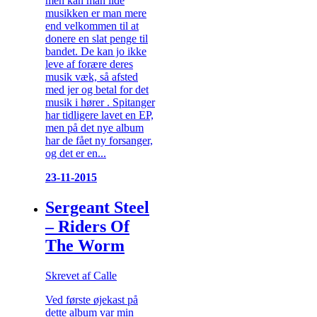
men kan man lide
musikken er man mere
end velkommen til at
donere en slat penge til
bandet. De kan jo ikke
leve af forære deres
musik væk, så afsted
med jer og betal for det
musik i hører . Spitanger
har tidligere lavet en EP,
men på det nye album
har de fået ny forsanger,
og det er en...
23-11-2015
Sergeant Steel
– Riders Of
The Worm
Skrevet af Calle
Ved første øjekast på
dette album var min