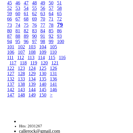
45
46
47
48
49
50
51
52
53
54
55
56
57
58
59
60
61
62
63
64
65
66
67
68
69
70
71
72
79
73
74
75
76
77
78
80
81
82
83
84
85
86
87
88
89
90
91
92
93
94
95
96
97
98
99
100
101
102
103
104
105
106
107
108
109
110
111
112
113
114
115
116
117
118
119
120
121
122
123
124
125
126
127
128
129
130
131
132
133
134
135
136
137
138
139
140
141
142
143
144
145
146
147
148
149
150
>
Hits: 2031267
callerock@gmail.com