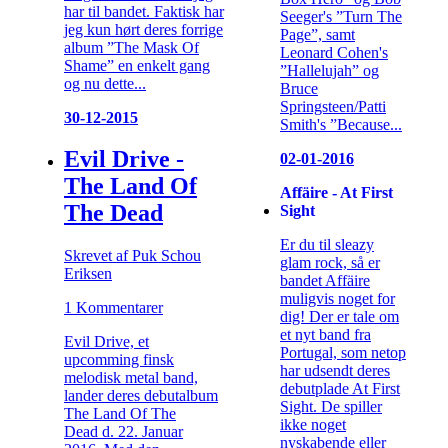
har til bandet. Faktisk har
Seeger's ”Turn The
jeg kun hørt deres forrige
Page”, samt
album ”The Mask Of
Leonard Cohen's
Shame” en enkelt gang
”Hallelujah” og
og nu dette...
Bruce
Springsteen/Patti
30-12-2015
Smith's ”Because...
Evil Drive -
02-01-2016
The Land Of
Affäire - At First
The Dead
Sight
Er du til sleazy
Skrevet af Puk Schou
glam rock, så er
Eriksen
bandet Affäire
muligvis noget for
1 Kommentarer
dig! Der er tale om
et nyt band fra
Evil Drive, et
Portugal, som netop
upcomming finsk
har udsendt deres
melodisk metal band,
debutplade At First
lander deres debutalbum
Sight. De spiller
The Land Of The
ikke noget
Dead d. 22. Januar
nyskabende eller