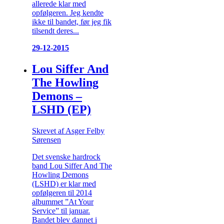
allerede klar med
opfølgeren. Jeg kendte
ikke til bandet, før jeg fik
tilsendt deres...
29-12-2015
Lou Siffer And
The Howling
Demons –
LSHD (EP)
Skrevet af Asger Felby
Sørensen
Det svenske hardrock
band Lou Siffer And The
Howling Demons
(LSHD) er klar med
opfølgeren til 2014
albummet ”At Your
Service” til januar.
Bandet blev dannet i