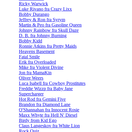
Ricky Warwick
Luke Rivano fra Crazy Lixx
Bobby Durango
Jeffrey & Ron fra Syrym
Martin & Peo fra Gasoline Queen
Johnny Rainbow fra Skull Daze
D. B. fra Johnny Burning
Bobby Kidd
Ronnie Atkins fra Pretty Maids
Heavens Basement
Fatal Smile
Erik fra Overloaded
Mike fra Violent Divine
Jon fra MamaKin
Oliver Weers
Luca Isabell fra Cowboy Prostitutes
Freddie Wizzp fra Baby Jane
Supercharger
Hot Rod fra Gemini Five
Brandon fra Diamond Lane
O'Shannahan fra Innocent Rosie
Maxx Whyte fra Hell N' Diesel
Birdy from Kid Ego
Claus Langeskov fra White Lion
Rock Quiz