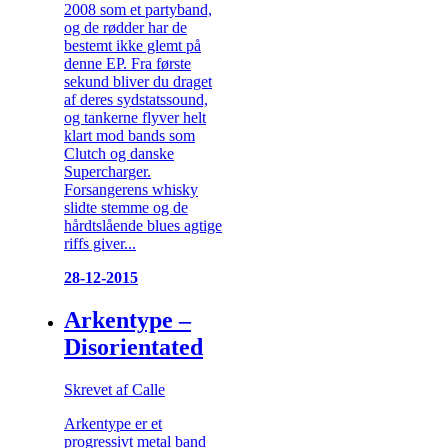
2008 som et partyband,
og de rødder har de
bestemt ikke glemt på
denne EP. Fra første
sekund bliver du draget
af deres sydstatssound,
og tankerne flyver helt
klart mod bands som
Clutch og danske
Supercharger.
Forsangerens whisky
slidte stemme og de
hårdtslående blues agtige
riffs giver...
28-12-2015
Arkentype –
Disorientated
Skrevet af Calle
Arkentype er et
progressivt metal band