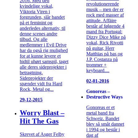
2016. Med den
revolutionerende
kvindelige vokal,
musik – men der er
Viktoria Viren i
rock med masser af
forgrunden, slår bandet
attitude. Affäire
på et feminint og
består af følgende 4
anderledes alternativ, til
mand fra Portugal:
denne scenes andre
Dizzy Dice Mike på
tilbud. Og alle
vokal, Rick Rivotti
medlemmer i Evil Drive
på guitar, Herr
har da også rig mulighed
Matthïas på bas og
for at kunne levere et
J.P. Costanza på
hidtil uhørt samspil, taget
trommer +
alle deres sideprojekter i
keyboard....
betragtning.
Sideprojekter der
02-01-2016
spænder vidt fra Hard
Rock, Metal og...
Gonoreas –
Destructive Ways
29-12-2015
Gonoreas er et
Worry Blast –
metal band fra
Schweiz. Bandet
Hit The Gas
blev så småt dannet
i 1994 og består i
Skrevet af Asger Felby
dag af