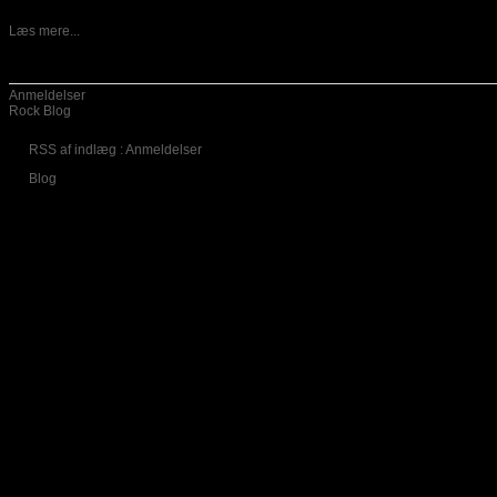
16-12-2019
Amerikanske Helleborus er ude med deres andet album. Titlen er noget
Læs mere...
Kategorier
Anmeldelser
Rock Blog
RSS af indlæg : Anmeldelser
Blog