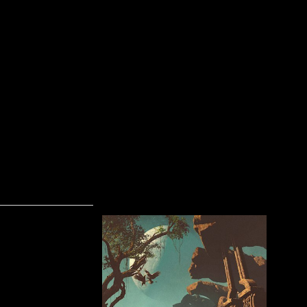
Tainted Lady - Sounds Like Freedom//Fe
Skrevet af Calle
17-12-2019
For god
jeg de
Have Fa
Tainted
deres a
og det v
vejen. I
har band
de har