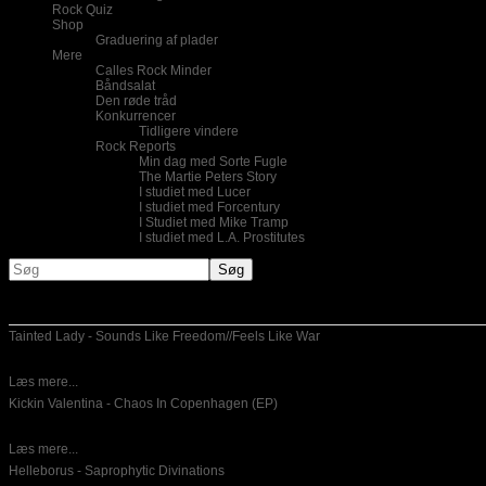
Rock Quiz
Shop
Graduering af plader
Mere
Calles Rock Minder
Båndsalat
Den røde tråd
Konkurrencer
Tidligere vindere
Rock Reports
Min dag med Sorte Fugle
The Martie Peters Story
I studiet med Lucer
I studiet med Forcentury
I Studiet med Mike Tramp
I studiet med L.A. Prostitutes
Nye indlæg
Tainted Lady - Sounds Like Freedom//Feels Like War
17-12-2019
For godt og vel 2 ½ år siden anmeldte jeg debut albummet
Læs mere...
Kickin Valentina - Chaos In Copenhagen (EP)
17-12-2019
Amerikanske Kickin Valentina har indspillet 3 nye numre på en
Læs mere...
Helleborus - Saprophytic Divinations