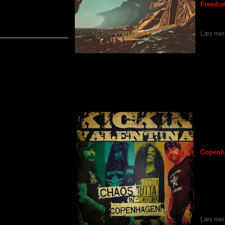
Freedom
Bandet 
deres in
Læs mere
Kickin Valentina - Chaos In Copenhagen
Skrevet af Peter Letting
17-12-2019
Amerik
indspil
ude 6/1
EP’en
Copenh
indspill
kaotis
indehol
lidt for
studiet
meget ko
af den k
at bure
Læs mere