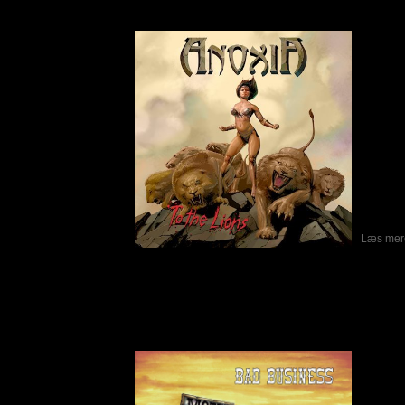
Skrevet af Peter Letting
06-12-2019
AnoxiA 
længde 
Albummet
AnoxiA 
egnen, 
været 
Sydney
internat
forankr
metalsc
toppen, 
velkend
LineUp 
Læs mere
Bad Business - Last Call For Rock 'n' Ro
Skrevet af Calle
12-11-2019
Bad Bus
som har
Bandet
udgav 