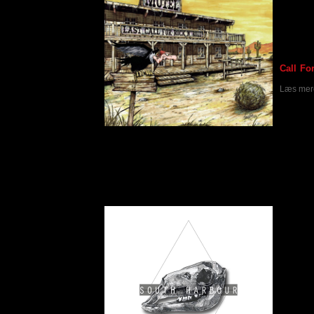
medvirk
fra UFO
hvor ba
sig ig
indspil
anmeld
Call Fo
netop de
Læs mere
South Harbour releasekoncert
Skrevet af Lars Frosz Nielsen
28-10-2019
South 
Kulturh
Ikke n
koncert
South H
Man ku
forvent
havde j