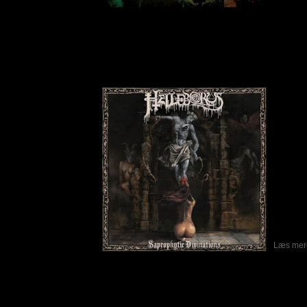
Helleborus - Saprophytic Divinations
Skrevet af Peter Letting
16-12-2019
Amerik
deres a
mundre
og det 
Vi har
kalder 
ikke en
men den
plads i
man ken
Baest,
rammer 
De 2 ba
meget o
Læs mere
AnoxiA - To The Lions