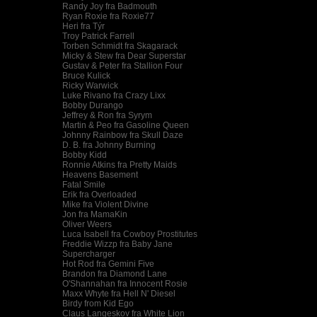
Randy Joy fra Badmouth
Ryan Roxie fra Roxie77
Heri fra Týr
Troy Patrick Farrell
Torben Schmidt fra Skagarack
Micky & Stew fra Dear Superstar
Gustav & Peter fra Stallion Four
Bruce Kulick
Ricky Warwick
Luke Rivano fra Crazy Lixx
Bobby Durango
Jeffrey & Ron fra Syrym
Martin & Peo fra Gasoline Queen
Johnny Rainbow fra Skull Daze
D. B. fra Johnny Burning
Bobby Kidd
Ronnie Atkins fra Pretty Maids
Heavens Basement
Fatal Smile
Erik fra Overloaded
Mike fra Violent Divine
Jon fra MamaKin
Oliver Weers
Luca Isabell fra Cowboy Prostitutes
Freddie Wizzp fra Baby Jane
Supercharger
Hot Rod fra Gemini Five
Brandon fra Diamond Lane
O'Shannahan fra Innocent Rosie
Maxx Whyte fra Hell N' Diesel
Birdy from Kid Ego
Claus Langeskov fra White Lion