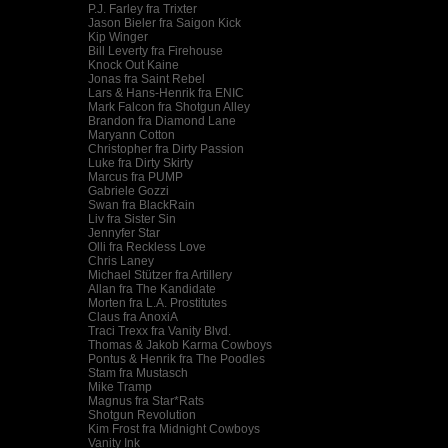
P.J. Farley fra Trixter
Jason Bieler fra Saigon Kick
Kip Winger
Bill Leverty fra Firehouse
Knock Out Kaine
Jonas fra Saint Rebel
Lars & Hans-Henrik fra ENIC
Mark Falcon fra Shotgun Alley
Brandon fra Diamond Lane
Maryann Cotton
Christopher fra Dirty Passion
Luke fra Dirty Skirty
Marcus fra PUMP
Gabriele Gozzi
Swan fra BlackRain
Liv fra Sister Sin
Jennyfer Star
Olli fra Reckless Love
Chris Laney
Michael Stützer fra Artillery
Allan fra The Kandidate
Morten fra L.A. Prostitutes
Claus fra AnoxiA
Traci Trexx fra Vanity Blvd.
Thomas & Jakob Karma Cowboys
Pontus & Henrik fra The Poodles
Stam fra Mustasch
Mike Tramp
Magnus fra Star*Rats
Shotgun Revolution
Kim Frost fra Midnight Cowboys
Vanity Ink