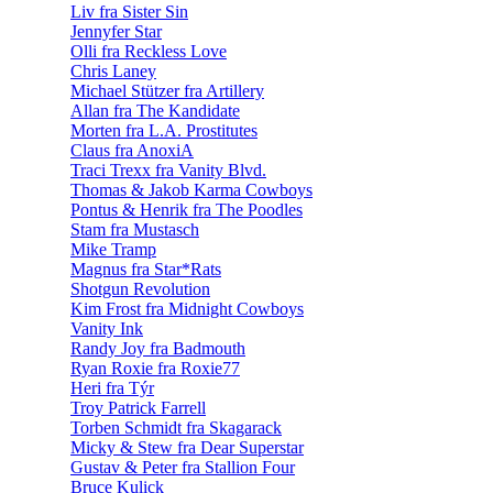
Liv fra Sister Sin
Jennyfer Star
Olli fra Reckless Love
Chris Laney
Michael Stützer fra Artillery
Allan fra The Kandidate
Morten fra L.A. Prostitutes
Claus fra AnoxiA
Traci Trexx fra Vanity Blvd.
Thomas & Jakob Karma Cowboys
Pontus & Henrik fra The Poodles
Stam fra Mustasch
Mike Tramp
Magnus fra Star*Rats
Shotgun Revolution
Kim Frost fra Midnight Cowboys
Vanity Ink
Randy Joy fra Badmouth
Ryan Roxie fra Roxie77
Heri fra Týr
Troy Patrick Farrell
Torben Schmidt fra Skagarack
Micky & Stew fra Dear Superstar
Gustav & Peter fra Stallion Four
Bruce Kulick