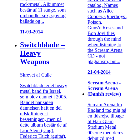
rock/metal. Albummet
catalog. Names
består af 11 sange, som
such as Alice
omhandler sex, sjov og
Cooper, Quierboys ,
ballade og...
Poison,
Guns'n'Roses and
11-03-2014
Bon Jovi flies
through the mind
Switchblade –
when listening to
the Scream Arena
Heavy
CD - not
Weapons
plagiarism, but...
21-04-2014
Skrevet af Calle
Scream Arena -
Switchblade er et heavy
Scream Arena
metal band fra Israel,
(Danish review)
som blev dannet i 2005.
Bandet har siden
Scream Arena fra
dannelsen haft en del
England tog mig på
udskiftninger i
en tidsrejse tilbage
besætningen, men på
til Hair Glam
dette album består de af
Stadium Metal
Lior Stein (sang),
90'erne med deres
Federico Taich (guitar),
debut cd med