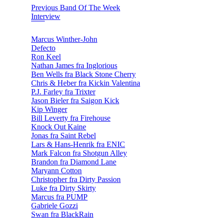
Previous Band Of The Week
Interview
Marcus Winther-John
Defecto
Ron Keel
Nathan James fra Inglorious
Ben Wells fra Black Stone Cherry
Chris & Heber fra Kickin Valentina
P.J. Farley fra Trixter
Jason Bieler fra Saigon Kick
Kip Winger
Bill Leverty fra Firehouse
Knock Out Kaine
Jonas fra Saint Rebel
Lars & Hans-Henrik fra ENIC
Mark Falcon fra Shotgun Alley
Brandon fra Diamond Lane
Maryann Cotton
Christopher fra Dirty Passion
Luke fra Dirty Skirty
Marcus fra PUMP
Gabriele Gozzi
Swan fra BlackRain