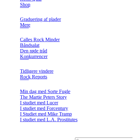
Shop
Graduering af plader
Mere
Calles Rock Minder
Båndsalat
Den røde tråd
Konkurrencer
Tidligere vindere
Rock Reports
Min dag med Sorte Fugle
The Martie Peters Story
I studiet med Lucer
I studiet med Forcentury
I Studiet med Mike Tramp
I studiet med L.A. Prostitutes