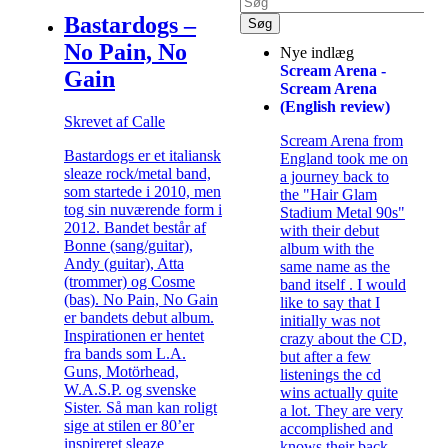
Bastardogs –
No Pain, No
Nye indlæg
Scream Arena -
Gain
Scream Arena
(English review)
Skrevet af Calle
Scream Arena from
Bastardogs er et italiansk
England took me on
sleaze rock/metal band,
a journey back to
som startede i 2010, men
the "Hair Glam
tog sin nuværende form i
Stadium Metal 90s"
2012. Bandet består af
with their debut
Bonne (sang/guitar),
album with the
Andy (guitar), Atta
same name as the
(trommer) og Cosme
band itself . I would
(bas). No Pain, No Gain
like to say that I
er bandets debut album.
initially was not
Inspirationen er hentet
crazy about the CD,
fra bands som L.A.
but after a few
Guns, Motörhead,
listenings the cd
W.A.S.P. og svenske
wins actually quite
Sister. Så man kan roligt
a lot. They are very
sige at stilen er 80’er
accomplished and
inspireret sleaze
knows their back