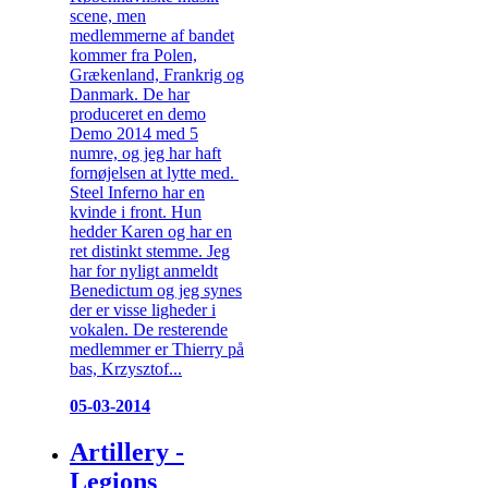
scene, men
medlemmerne af bandet
kommer fra Polen,
Grækenland, Frankrig og
Danmark. De har
produceret en demo
Demo 2014 med 5
numre, og jeg har haft
fornøjelsen at lytte med.
Steel Inferno har en
kvinde i front. Hun
hedder Karen og har en
ret distinkt stemme. Jeg
har for nyligt anmeldt
Benedictum og jeg synes
der er visse ligheder i
vokalen. De resterende
medlemmer er Thierry på
bas, Krzysztof...
05-03-2014
Artillery -
Legions