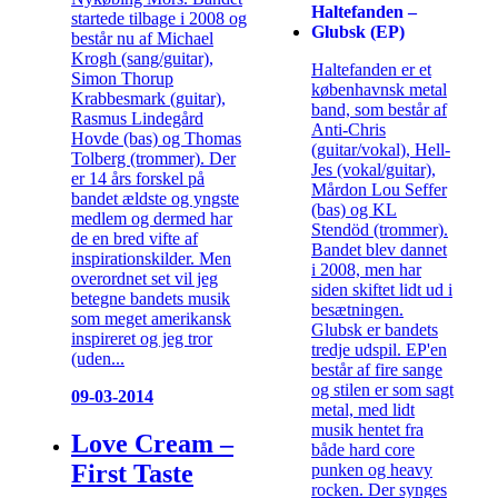
Haltefanden –
startede tilbage i 2008 og
Glubsk (EP)
består nu af Michael
Krogh (sang/guitar),
Haltefanden er et
Simon Thorup
københavnsk metal
Krabbesmark (guitar),
band, som består af
Rasmus Lindegård
Anti-Chris
Hovde (bas) og Thomas
(guitar/vokal), Hell-
Tolberg (trommer). Der
Jes (vokal/guitar),
er 14 års forskel på
Mårdon Lou Seffer
bandet ældste og yngste
(bas) og KL
medlem og dermed har
Stendöd (trommer).
de en bred vifte af
Bandet blev dannet
inspirationskilder. Men
i 2008, men har
overordnet set vil jeg
siden skiftet lidt ud i
betegne bandets musik
besætningen.
som meget amerikansk
Glubsk er bandets
inspireret og jeg tror
tredje udspil. EP'en
(uden...
består af fire sange
og stilen er som sagt
09-03-2014
metal, med lidt
musik hentet fra
Love Cream –
både hard core
First Taste
punken og heavy
rocken. Der synges