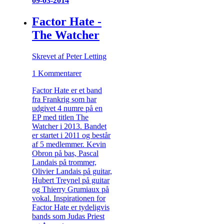
09-03-2014
Factor Hate -
The Watcher
Skrevet af Peter Letting
1 Kommentarer
Factor Hate er et band
fra Frankrig som har
udgivet 4 numre på en
EP med titlen The
Watcher i 2013. Bandet
er startet i 2011 og består
af 5 medlemmer. Kevin
Obron på bas, Pascal
Landais på trommer,
Olivier Landais på guitar,
Hubert Treynel på guitar
og Thierry Grumiaux på
vokal. Inspirationen for
Factor Hate er tydeligvis
bands som Judas Priest