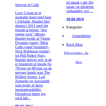
på dansk i alle fire
Skrevet af Calle
sange og teksterne
omhandler: sex,...
Love Cream er et
australsk band med base
18-04-2014
i Adelaide. Bandet blev
dannet i 2011 med det
Kategorier
formål at bringe ”den
rigtige rock” tilbage.
Anmeldelser
Bandet består af Vinnie
Dynamo (sang), Mick
Rock Blog
Gallo (sang7trommer),
Nick Robinson (guitar)
RSS af indlæg : Anmeldelser
og Phil Parker (bas).
Bandet skriver selv at de
Blog
er inspireret af musik fra
70'erne og 80'erne og de
nævner bands som The
Rolling Stones, Led
Zeppelin og Aerosmith
som nogle af deres
inspirationskilder.
Derudover hører jeg
også lidt...