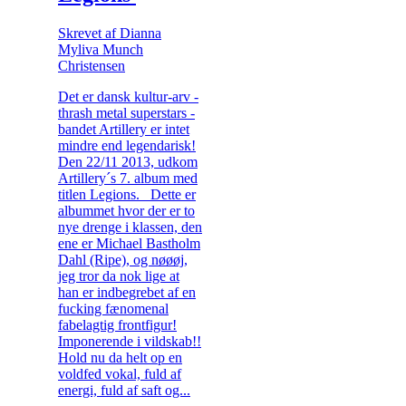
Skrevet af Dianna
Myliva Munch
Christensen
Det er dansk kultur-arv -
thrash metal superstars -
bandet Artillery er intet
mindre end legendarisk!
Den 22/11 2013, udkom
Artillery´s 7. album med
titlen Legions. Dette er
albummet hvor der er to
nye drenge i klassen, den
ene er Michael Bastholm
Dahl (Ripe), og nøøøj,
jeg tror da nok lige at
han er indbegrebet af en
fucking fænomenal
fabelagtig frontfigur!
Imponerende i vildskab!!
Hold nu da helt op en
voldfed vokal, fuld af
energi, fuld af saft og...