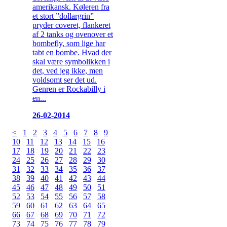
amerikansk. Køleren fra
et stort ”dollargrin”
pryder coveret, flankeret
af 2 tanks og ovenover et
bombefly, som lige har
tabt en bombe. Hvad der
skal være symbolikken i
det, ved jeg ikke, men
voldsomt ser det ud.
Genren er Rockabilly i
en...
26-02-2014
<
1
2
3
4
5
6
7
8
9
10
11
12
13
14
15
16
17
18
19
20
21
22
23
24
25
26
27
28
29
30
31
32
33
34
35
36
37
38
39
40
41
42
43
44
45
46
47
48
49
50
51
52
53
54
55
56
57
58
59
60
61
62
63
64
65
66
67
68
69
70
71
72
73
74
75
76
77
78
79