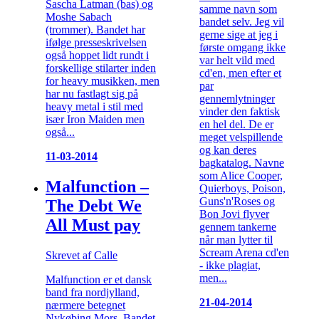
Sascha Latman (bas) og
samme navn som
Moshe Sabach
bandet selv. Jeg vil
(trommer). Bandet har
gerne sige at jeg i
ifølge presseskrivelsen
første omgang ikke
også hoppet lidt rundt i
var helt vild med
forskellige stilarter inden
cd'en, men efter et
for heavy musikken, men
par
har nu fastlagt sig på
gennemlytninger
heavy metal i stil med
vinder den faktisk
især Iron Maiden men
en hel del. De er
også...
meget velspillende
og kan deres
11-03-2014
bagkatalog. Navne
som Alice Cooper,
Malfunction –
Quierboys, Poison,
Guns'n'Roses og
The Debt We
Bon Jovi flyver
All Must pay
gennem tankerne
når man lytter til
Scream Arena cd'en
Skrevet af Calle
- ikke plagiat,
men...
Malfunction er et dansk
band fra nordjylland,
21-04-2014
nærmere betegnet
Nykøbing Mors. Bandet