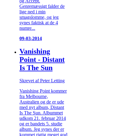
og Accept.
Genremæssigt falder de
lige ned i min
smagslomme, og jeg
synes faktisk at de 4
numre...
09-03-2014
Vanishing
Point - Distant
Is The Sun
Skrevet af Peter Letting
Vanishing Point kommer
fra Melbourne,
Australien og de er ude
med nyt album, Distant
Is The Sun. Albummet
udkom 21. februar 2014
og er bandets 5. studie
album. Jeg synes der er
kommet rigtig meget god