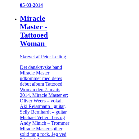
05-03-2014
Miracle
Master -
Tattooed
Woman
Skrevet af Peter Letting
Det dansk/tyske band
Miracle Master
udkommer med deres
debut album Tattooed
Woman den 7. marts
2014. Miracle Master er:
Oliver Weers – vokal,
Aki Reissmann –guitar,
Selly Bernhardt – guitar,
Michael Vetter –bas og
Andy Minich – Trommer
Miracle Master spiller
solid tung rock. Jeg ved