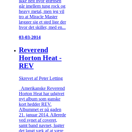
ikke helt hvor grænsen
går imellem tung rock og
heavy metal, men jeg vil
tro at Miracle Master
lægger sig et sted lige der
hvor det skiller, med en...
03-03-2014
Reverend
Horton Heat -
REV
Skrevet af Peter Letting
Amerikanske Reverend
Horton Heat har udgivet
nyt album som ganske
kort hedder REV.
Albummet er på gaden
21. januar 2014. Allerede
ved synet af coveret,
samt band navnet, lugter
det langt væk af at være