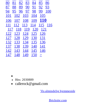
80
81
82
83
84
85
86
87
88
89
90
91
92
93
94
95
96
97
98
99
100
101
102
103
104
105
110
106
107
108
109
111
112
113
114
115
116
117
118
119
120
121
122
123
124
125
126
127
128
129
130
131
132
133
134
135
136
137
138
139
140
141
142
143
144
145
146
147
148
149
150
>
Hits: 2030889
callerock@gmail.com
Vis almindelig hjemmeside
Bricksite.com