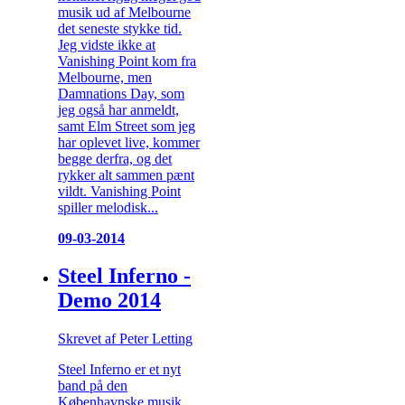
musik ud af Melbourne
det seneste stykke tid.
Jeg vidste ikke at
Vanishing Point kom fra
Melbourne, men
Damnations Day, som
jeg også har anmeldt,
samt Elm Street som jeg
har oplevet live, kommer
begge derfra, og det
rykker alt sammen pænt
vildt. Vanishing Point
spiller melodisk...
09-03-2014
Steel Inferno -
Demo 2014
Skrevet af Peter Letting
Steel Inferno er et nyt
band på den
Københavnske musik