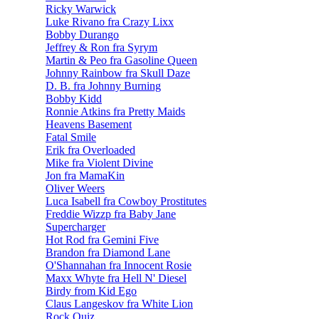
Ricky Warwick
Luke Rivano fra Crazy Lixx
Bobby Durango
Jeffrey & Ron fra Syrym
Martin & Peo fra Gasoline Queen
Johnny Rainbow fra Skull Daze
D. B. fra Johnny Burning
Bobby Kidd
Ronnie Atkins fra Pretty Maids
Heavens Basement
Fatal Smile
Erik fra Overloaded
Mike fra Violent Divine
Jon fra MamaKin
Oliver Weers
Luca Isabell fra Cowboy Prostitutes
Freddie Wizzp fra Baby Jane
Supercharger
Hot Rod fra Gemini Five
Brandon fra Diamond Lane
O'Shannahan fra Innocent Rosie
Maxx Whyte fra Hell N' Diesel
Birdy from Kid Ego
Claus Langeskov fra White Lion
Rock Quiz