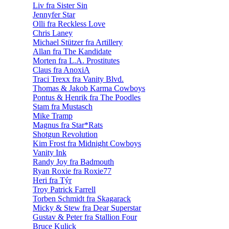
Liv fra Sister Sin
Jennyfer Star
Olli fra Reckless Love
Chris Laney
Michael Stützer fra Artillery
Allan fra The Kandidate
Morten fra L.A. Prostitutes
Claus fra AnoxiA
Traci Trexx fra Vanity Blvd.
Thomas & Jakob Karma Cowboys
Pontus & Henrik fra The Poodles
Stam fra Mustasch
Mike Tramp
Magnus fra Star*Rats
Shotgun Revolution
Kim Frost fra Midnight Cowboys
Vanity Ink
Randy Joy fra Badmouth
Ryan Roxie fra Roxie77
Heri fra Týr
Troy Patrick Farrell
Torben Schmidt fra Skagarack
Micky & Stew fra Dear Superstar
Gustav & Peter fra Stallion Four
Bruce Kulick