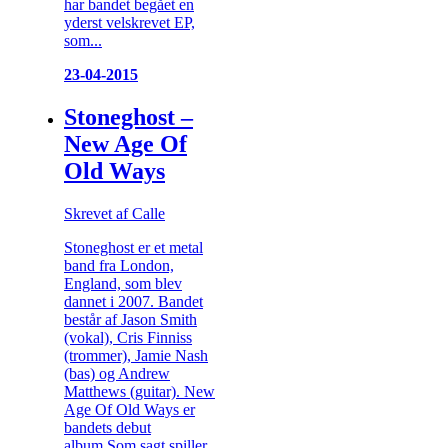
har bandet begået en
yderst velskrevet EP,
som...
23-04-2015
Stoneghost –
New Age Of
Old Ways
Skrevet af Calle
Stoneghost er et metal
band fra London,
England, som blev
dannet i 2007. Bandet
består af Jason Smith
(vokal), Cris Finniss
(trommer), Jamie Nash
(bas) og Andrew
Matthews (guitar). New
Age Of Old Ways er
bandets debut
album.Som sagt spiller