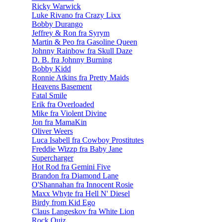
Ricky Warwick
Luke Rivano fra Crazy Lixx
Bobby Durango
Jeffrey & Ron fra Syrym
Martin & Peo fra Gasoline Queen
Johnny Rainbow fra Skull Daze
D. B. fra Johnny Burning
Bobby Kidd
Ronnie Atkins fra Pretty Maids
Heavens Basement
Fatal Smile
Erik fra Overloaded
Mike fra Violent Divine
Jon fra MamaKin
Oliver Weers
Luca Isabell fra Cowboy Prostitutes
Freddie Wizzp fra Baby Jane
Supercharger
Hot Rod fra Gemini Five
Brandon fra Diamond Lane
O'Shannahan fra Innocent Rosie
Maxx Whyte fra Hell N' Diesel
Birdy from Kid Ego
Claus Langeskov fra White Lion
Rock Quiz