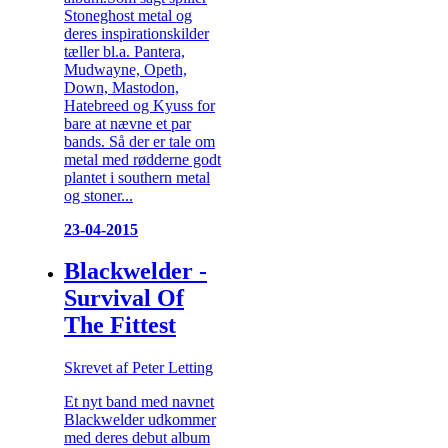
Stoneghost metal og
deres inspirationskilder
tæller bl.a. Pantera,
Mudwayne, Opeth,
Down, Mastodon,
Hatebreed og Kyuss for
bare at nævne et par
bands. Så der er tale om
metal med rødderne godt
plantet i southern metal
og stoner...
23-04-2015
Blackwelder -
Survival Of
The Fittest
Skrevet af Peter Letting
Et nyt band med navnet
Blackwelder udkommer
med deres debut album