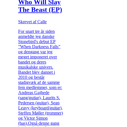
Who Will Slay
The Beast (EP)
Skrevet af Calle
For snart tre år siden
anmeldte jeg danske
Stonebird's debut EP
”When Darkness Falls”
og dengang var jeg
meget imponeret over
bandet og deres
musikalske univers.
Bandet blev dannet i
2010 og består
stadigvæk af de samme
fem medlemmer, som er:
Andreas Gajhede
(sang/guitar), Laurits S.
Pedersen (guitar), Sean
Leavy (keyboard/guitar),
Steffen Møller (trommer)
og Victor Simon
(bas).Også denne gang