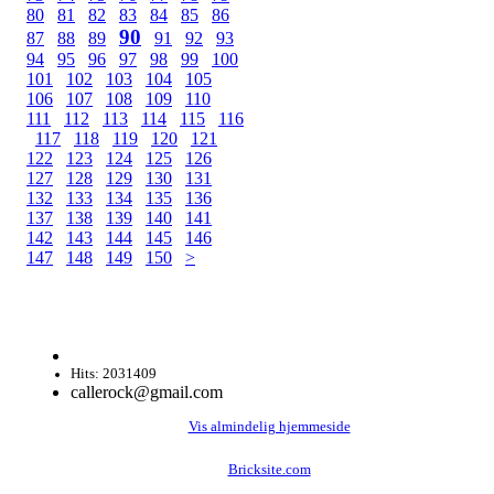
80
81
82
83
84
85
86
90
87
88
89
91
92
93
94
95
96
97
98
99
100
101
102
103
104
105
106
107
108
109
110
111
112
113
114
115
116
117
118
119
120
121
122
123
124
125
126
127
128
129
130
131
132
133
134
135
136
137
138
139
140
141
142
143
144
145
146
147
148
149
150
>
Hits: 2031409
callerock@gmail.com
Vis almindelig hjemmeside
Bricksite.com