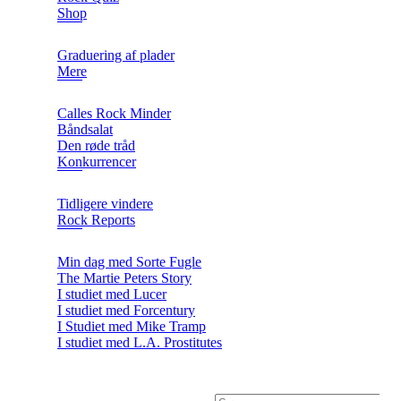
Shop
Graduering af plader
Mere
Calles Rock Minder
Båndsalat
Den røde tråd
Konkurrencer
Tidligere vindere
Rock Reports
Min dag med Sorte Fugle
The Martie Peters Story
I studiet med Lucer
I studiet med Forcentury
I Studiet med Mike Tramp
I studiet med L.A. Prostitutes