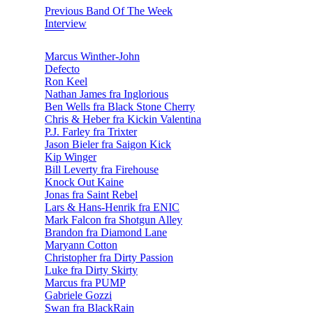
Previous Band Of The Week
Interview
Marcus Winther-John
Defecto
Ron Keel
Nathan James fra Inglorious
Ben Wells fra Black Stone Cherry
Chris & Heber fra Kickin Valentina
P.J. Farley fra Trixter
Jason Bieler fra Saigon Kick
Kip Winger
Bill Leverty fra Firehouse
Knock Out Kaine
Jonas fra Saint Rebel
Lars & Hans-Henrik fra ENIC
Mark Falcon fra Shotgun Alley
Brandon fra Diamond Lane
Maryann Cotton
Christopher fra Dirty Passion
Luke fra Dirty Skirty
Marcus fra PUMP
Gabriele Gozzi
Swan fra BlackRain