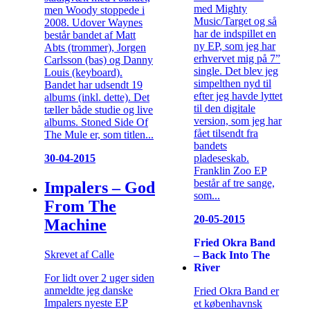
med Mighty
men Woody stoppede i
Music/Target og så
2008. Udover Waynes
har de indspillet en
består bandet af Matt
ny EP, som jeg har
Abts (trommer), Jorgen
erhvervet mig på 7”
Carlsson (bas) og Danny
single. Det blev jeg
Louis (keyboard).
simpelthen nyd til
Bandet har udsendt 19
efter jeg havde lyttet
albums (inkl. dette). Det
til den digitale
tæller både studie og live
version, som jeg har
albums. Stoned Side Of
fået tilsendt fra
The Mule er, som titlen...
bandets
pladeseskab.
30-04-2015
Franklin Zoo EP
består af tre sange,
Impalers – God
som...
From The
20-05-2015
Machine
Fried Okra Band
Skrevet af Calle
– Back Into The
River
For lidt over 2 uger siden
anmeldte jeg danske
Fried Okra Band er
Impalers nyeste EP
et københavnsk