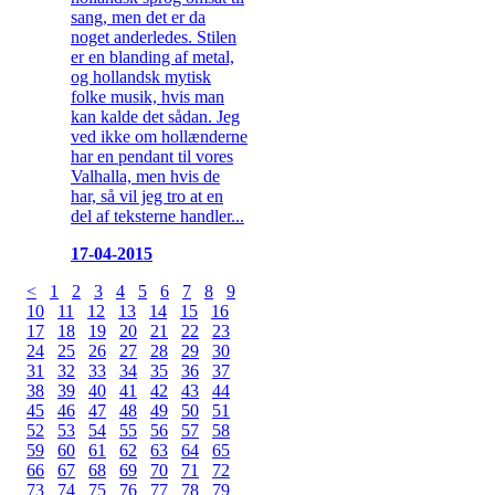
sang, men det er da
noget anderledes. Stilen
er en blanding af metal,
og hollandsk mytisk
folke musik, hvis man
kan kalde det sådan. Jeg
ved ikke om hollænderne
har en pendant til vores
Valhalla, men hvis de
har, så vil jeg tro at en
del af teksterne handler...
17-04-2015
<
1
2
3
4
5
6
7
8
9
10
11
12
13
14
15
16
17
18
19
20
21
22
23
24
25
26
27
28
29
30
31
32
33
34
35
36
37
38
39
40
41
42
43
44
45
46
47
48
49
50
51
52
53
54
55
56
57
58
59
60
61
62
63
64
65
66
67
68
69
70
71
72
73
74
75
76
77
78
79