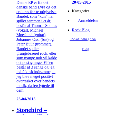
20-05-2015
Denne EP er fra det
danske band Lyra og det
Kategorier
er deres første udgivelse.
Bandet, som ”kun” har
Anmeldelser
spillet sammen i et år,
består af Thomas Solnæs
Rock Blog
(vokal), Michael
Moeslund (guitar),
RSS af indlæg : Anmeldelser
Johannes Ossi (bas) og
Peter Buur (trommer).
Bandet spiller
Blog
grungebaseret rock, eller
som mange nok vil kalde
det post-grunge. EP'en
består af 3 sange og jeg
må faktisk indrømme, at
jeg blev meget positivt
overrasket over bandets
musik, da jeg lyttede til
dem...
23-04-2015
Stonebird –