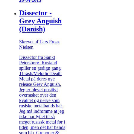
20-04-2015
Dissector -
Grey Anguish
(Danish)
Skrevet af Lars Frosz
Nielsen
Dissector fra Sankt
Petersborg, Rusland
spiller en gedign gang
Thrash/Melodic Death
Metal på deres nye
release Grey Anguish.
Jeg er blevet positivt
overrasket over den
kvalitet og nerve som
rusiske metalbands har.
Jeg må indrømme at jeg
ikke har lyttet til så
meget rusissk metal før i
tiden, men det har bands
som bla. Grenouer &