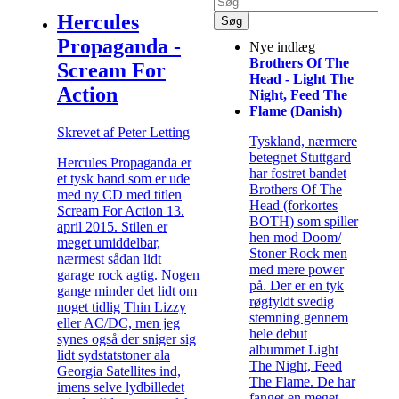
Hercules
Propaganda -
Nye indlæg
Brothers Of The
Scream For
Head - Light The
Action
Night, Feed The
Flame (Danish)
Skrevet af Peter Letting
Tyskland, nærmere
betegnet Stuttgard
Hercules Propaganda er
har fostret bandet
et tysk band som er ude
Brothers Of The
med ny CD med titlen
Head (forkortes
Scream For Action 13.
BOTH) som spiller
april 2015. Stilen er
hen mod Doom/
meget umiddelbar,
Stoner Rock men
nærmest sådan lidt
med mere power
garage rock agtig. Nogen
på. Der er en tyk
gange minder det lidt om
røgfyldt svedig
noget tidlig Thin Lizzy
stemning gennem
eller AC/DC, men jeg
hele debut
synes også der sniger sig
albummet Light
lidt sydstatstoner ala
The Night, Feed
Georgia Satellites ind,
The Flame. De har
imens selve lydbilledet
fanget en meget