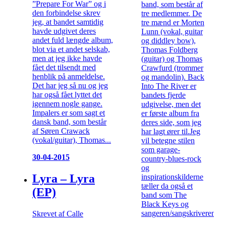
”Prepare For War” og i
band, som består af
den forbindelse skrev
tre medlemmer. De
jeg, at bandet samtidig
tre mænd er Morten
havde udgivet deres
Lunn (vokal, guitar
andet fuld længde album,
og diddley bow),
blot via et andet selskab,
Thomas Foldberg
men at jeg ikke havde
(guitar) og Thomas
fået det tilsendt med
Crawfurd (trommer
henblik på anmeldelse.
og mandolin). Back
Det har jeg så nu og jeg
Into The River er
har også fået lyttet det
bandets fjerde
igennem nogle gange.
udgivelse, men det
Impalers er som sagt et
er første album fra
dansk band, som består
deres side, som jeg
af Søren Crawack
har lagt ører til.Jeg
(vokal/guitar), Thomas...
vil betegne stilen
som garage-
30-04-2015
country-blues-rock
og
Lyra – Lyra
inspirationskilderne
tæller da også et
(EP)
band som The
Black Keys og
sangeren/sangskriveren...
Skrevet af Calle