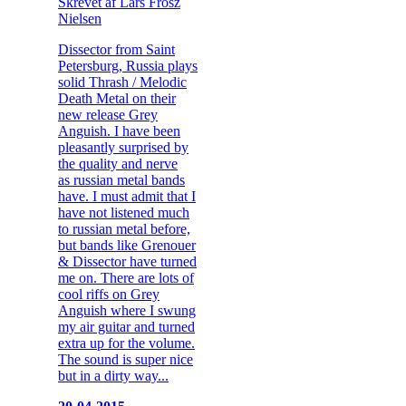
Skrevet af Lars Frosz
Nielsen
Dissector from Saint
Petersburg, Russia plays
solid Thrash / Melodic
Death Metal on their
new release Grey
Anguish. I have been
pleasantly surprised by
the quality and nerve
as russian metal bands
have. I must admit that I
have not listened much
to russian metal before,
but bands like Grenouer
& Dissector have turned
me on. There are lots of
cool riffs on Grey
Anguish where I swung
my air guitar and turned
extra up for the volume.
The sound is super nice
but in a dirty way...