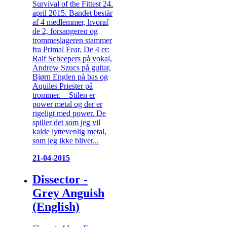
Survival of the Fittest 24.
april 2015. Bandet består
af 4 medlemmer, hvoraf
de 2, forsangeren og
trommeslageren stammer
fra Primal Fear. De 4 er:
Ralf Scheepers på vokal,
Andrew Szucs på guitar,
Bjørn Englen på bas og
Aquiles Priester på
trommer. Stilen er
power metal og der er
rigeligt med power. De
spiller det som jeg vil
kalde lyttevenlig metal,
som jeg ikke bliver...
21-04-2015
Dissector -
Grey Anguish
(English)