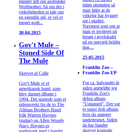
minder lidt om australske
intim stemning så
Wolfmother. Så om der i
man føler at de
virkeligheden er tale om
virkelig har hygget
en egentlig stil, er vel et
sig i studiet.
meget godt...
Nærmest som om at
man er inviteret på
30-04-2015
besøg i øvelokalet
på en specielt heldig
Gov't Mule –
dag,...
Stoned Side Of
25-05-2015
The Mule
Franklin Zoo –
Franklin Zoo EP
Skrevet af Calle
For ca. halvandet år
Gov't Mule er et
siden anmeldte jeg
amerikansk band, som
Franklin Zoo's
blev dannet tilbage i
debut album
1994. Det startede som et
”Untamed”. Det var
sideprojekt fra de to The
et super fedt album,
Allman Brothers Band
hvis du spørger
folk Warren Haynes
undertegnet. Siden
(guitar) og Allen Woody
da har bandet
(bas). Haynes er
skrevet kontrakt
stadigvæk med i bandet,