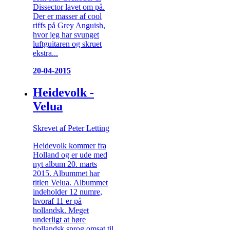
Dissector lavet om på.
Der er masser af cool
riffs på Grey Anguish,
hvor jeg har svunget
luftguitaren og skruet
ekstra...
20-04-2015
Heidevolk -
Velua
Skrevet af Peter Letting
Heidevolk kommer fra
Holland og er ude med
nyt album 20. marts
2015. Albummet har
titlen Velua. Albummet
indeholder 12 numre,
hvoraf 11 er på
hollandsk. Meget
underligt at høre
hollandsk sprog omsat til