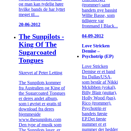
og man kan tydelig høre
(trommer) samt
hvilke bands de har lyttet
bandets nye bassist
meget til....
Willie Basse, som
tidligere var
20-06-2012
fronmand I Black...
The Sunpilots -
04-09-2012
King Of The
Love Stricken
Demise –
Sugarcoated
Psychotrip (EP)
Tongues
Love Stricken
Demise er et band
Skrevet af Peter Letting
fra Dallas/USA,
som består af Nikki
The Sunpilots kommer
Mckibben (vokal),
fra Australien og King of
Billy Blair (guitar),
the Sugarcoated Tongues
Holly Wood (bas),
er deres andet album,
Rico (trommer).
som i øvrigt er gratis til
Psychotrip er
download fra deres
bandets første
hjemmeside
EP.Det første
www.thesunpilots.com
nummer er et
Den type af musik som
nummer der hedder
The Sunpilots laver, er