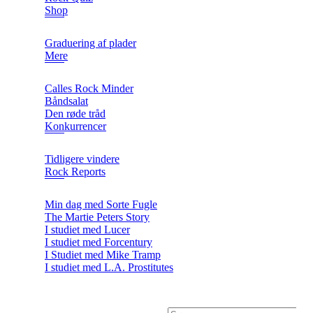
Shop
Graduering af plader
Mere
Calles Rock Minder
Båndsalat
Den røde tråd
Konkurrencer
Tidligere vindere
Rock Reports
Min dag med Sorte Fugle
The Martie Peters Story
I studiet med Lucer
I studiet med Forcentury
I Studiet med Mike Tramp
I studiet med L.A. Prostitutes