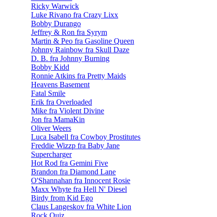
Ricky Warwick
Luke Rivano fra Crazy Lixx
Bobby Durango
Jeffrey & Ron fra Syrym
Martin & Peo fra Gasoline Queen
Johnny Rainbow fra Skull Daze
D. B. fra Johnny Burning
Bobby Kidd
Ronnie Atkins fra Pretty Maids
Heavens Basement
Fatal Smile
Erik fra Overloaded
Mike fra Violent Divine
Jon fra MamaKin
Oliver Weers
Luca Isabell fra Cowboy Prostitutes
Freddie Wizzp fra Baby Jane
Supercharger
Hot Rod fra Gemini Five
Brandon fra Diamond Lane
O'Shannahan fra Innocent Rosie
Maxx Whyte fra Hell N' Diesel
Birdy from Kid Ego
Claus Langeskov fra White Lion
Rock Quiz