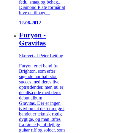
fedt...smag og behag...
Diamond Plate formår at
hive en tilbage...
12-06-2012
Furyon -
Gravitas
Skrevet af Peter Letting
Furyon er et band fra
Brighton, som efter
sigende har haft stor
succes med deres live
optrædender, men nu er
de altså ude med deres
debut album
Gravitas. Der er ingen
tvivl om at de 5 drenge i
bandet er teknisk rigtig
dygtige, og man løftes
fra første lyt af dejlige
guitar riff og soloer, som