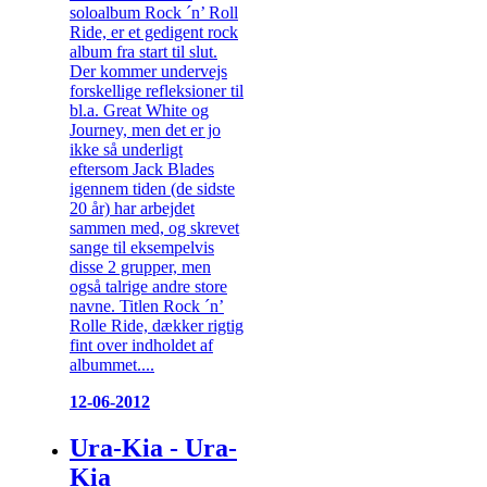
soloalbum Rock ´n’ Roll
Ride, er et gedigent rock
album fra start til slut.
Der kommer undervejs
forskellige refleksioner til
bl.a. Great White og
Journey, men det er jo
ikke så underligt
eftersom Jack Blades
igennem tiden (de sidste
20 år) har arbejdet
sammen med, og skrevet
sange til eksempelvis
disse 2 grupper, men
også talrige andre store
navne. Titlen Rock ´n’
Rolle Ride, dækker rigtig
fint over indholdet af
albummet....
12-06-2012
Ura-Kia - Ura-
Kia