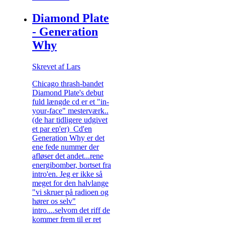
Diamond Plate
- Generation
Why
Skrevet af Lars
Chicago thrash-bandet
Diamond Plate's debut
fuld længde cd er et "in-
your-face" mesterværk..
(de har tidligere udgivet
et par ep'er) Cd'en
Generation Why er det
ene fede nummer der
afløser det andet...rene
energibomber, bortset fra
intro'en. Jeg er ikke så
meget for den halvlange
"vi skruer på radioen og
hører os selv"
intro....selvom det riff de
kommer frem til er ret