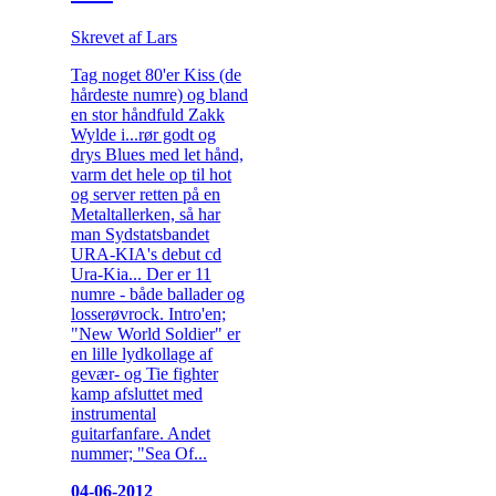
Skrevet af Lars
Tag noget 80'er Kiss (de
hårdeste numre) og bland
en stor håndfuld Zakk
Wylde i...rør godt og
drys Blues med let hånd,
varm det hele op til hot
og server retten på en
Metaltallerken, så har
man Sydstatsbandet
URA-KIA's debut cd
Ura-Kia... Der er 11
numre - både ballader og
losserøvrock. Intro'en;
"New World Soldier" er
en lille lydkollage af
gevær- og Tie fighter
kamp afsluttet med
instrumental
guitarfanfare. Andet
nummer; "Sea Of...
04-06-2012