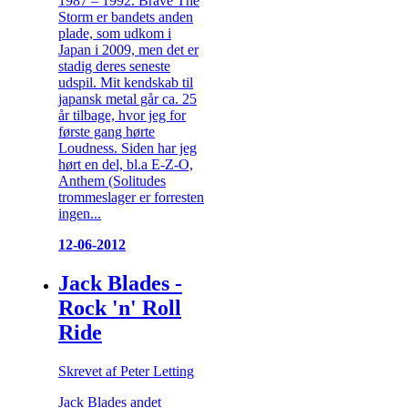
1987 – 1992. Brave The
Storm er bandets anden
plade, som udkom i
Japan i 2009, men det er
stadig deres seneste
udspil. Mit kendskab til
japansk metal går ca. 25
år tilbage, hvor jeg for
første gang hørte
Loudness. Siden har jeg
hørt en del, bl.a E-Z-O,
Anthem (Solitudes
trommeslager er forresten
ingen...
12-06-2012
Jack Blades -
Rock 'n' Roll
Ride
Skrevet af Peter Letting
Jack Blades andet