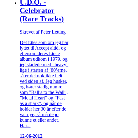
U.D.O. -
Celebrator
(Rare Tracks)
Skrevet af Peter Letting
Det føles som om jeg har
lyttet til Accept altid, og
eftersom deres første
album udkom i 1979, og
jeg startede med ”heavy”
lige i starten af ’80’erne,
så er det nok ikke helt
ved siden af. Jeg husker,
og hører stadig numre
som ”Ball’s to the Wall”,
”Metal Heart” og ”Fast
as a shark”, og når de
holder her 30 år efter de
var nye, så må de jo
kunne et eller andet.
Har...
12-06-2012