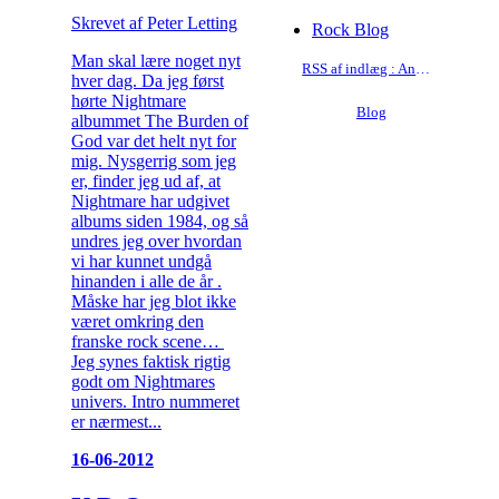
Skrevet af Peter Letting
Rock Blog
Man skal lære noget nyt
RSS af indlæg : Anmeldelser
hver dag. Da jeg først
hørte Nightmare
Blog
albummet The Burden of
God var det helt nyt for
mig. Nysgerrig som jeg
er, finder jeg ud af, at
Nightmare har udgivet
albums siden 1984, og så
undres jeg over hvordan
vi har kunnet undgå
hinanden i alle de år .
Måske har jeg blot ikke
været omkring den
franske rock scene…
Jeg synes faktisk rigtig
godt om Nightmares
univers. Intro nummeret
er nærmest...
16-06-2012