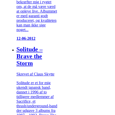
bekræfter mig i rygtet
om, at de må være værd
at opleve live. Albummet
er med garanti godt
produceret, og kvaliteten
kan man ikke sige
noget...
12-06-2012
Solitude –
Brave the
Storm
Skrevet af Claus Skytte
Solitude er et for mig
ukendt japansk band,
dannet i 1996 af to
tidligere medlemmer af
Sacrifice, et
thrash/underground-band
der udgave 3 albums fra