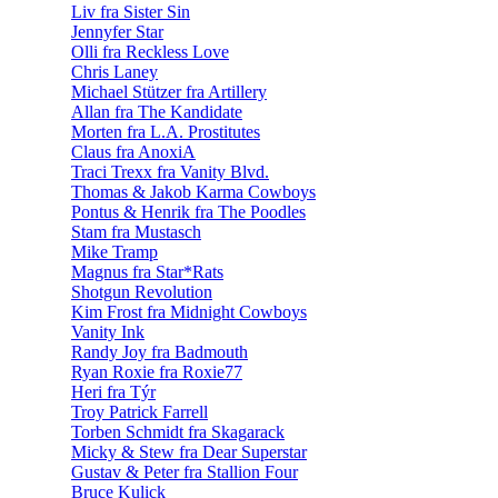
Liv fra Sister Sin
Jennyfer Star
Olli fra Reckless Love
Chris Laney
Michael Stützer fra Artillery
Allan fra The Kandidate
Morten fra L.A. Prostitutes
Claus fra AnoxiA
Traci Trexx fra Vanity Blvd.
Thomas & Jakob Karma Cowboys
Pontus & Henrik fra The Poodles
Stam fra Mustasch
Mike Tramp
Magnus fra Star*Rats
Shotgun Revolution
Kim Frost fra Midnight Cowboys
Vanity Ink
Randy Joy fra Badmouth
Ryan Roxie fra Roxie77
Heri fra Týr
Troy Patrick Farrell
Torben Schmidt fra Skagarack
Micky & Stew fra Dear Superstar
Gustav & Peter fra Stallion Four
Bruce Kulick