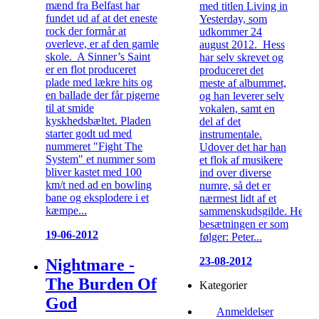
mænd fra Belfast har
med titlen Living in
fundet ud af at det eneste
Yesterday, som
rock der formår at
udkommer 24
overleve, er af den gamle
august 2012. Hess
skole. A Sinner’s Saint
har selv skrevet og
er en flot produceret
produceret det
plade med lækre hits og
meste af albummet,
en ballade der får pigerne
og han leverer selv
til at smide
vokalen, samt en
kyskhedsbæltet. Pladen
del af det
starter godt ud med
instrumentale.
nummeret "Fight The
Udover det har han
System" et nummer som
et flok af musikere
bliver kastet med 100
ind over diverse
km/t ned ad en bowling
numre, så det er
bane og eksplodere i et
nærmest lidt af et
kæmpe...
sammenskudsgilde. Hele
besætningen er som
19-06-2012
følger: Peter...
23-08-2012
Nightmare -
The Burden Of
Kategorier
God
Anmeldelser