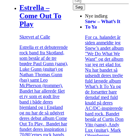
Estrella –
Come Out To
Nye indlæg
Snew – What’s It
Play
To Ya
Skrevet af Calle
For ca. halandet år
siden anmeldte jeg
Estrella er et debuterende
Snew’s andet album
rock band fra Skotland,
”We Do What We
som består af de tre
Want” og det album
brødre Paul Gunn (sang),
var jeg ret glad for.
Luke Gunn (guitar) og
Nu har bandet så
Nathan Thomas Gunn
udsendt deres tredje
(bas) samt Leo
fuld længde album
McPherson (trommer).
What’s It To Ya og
Bandet har allerede fået
de forsætter bare
et ry som et godt live
derudaf med fuld
band i både deres
knald på deres
hjemland og i England
AC/DC-inspirerede
og nu har de så udgivet
hard rock. Bandet
deres debut album Come
består af Curtis Don
Out To Play. Bandet har
Vito (sang), Andy
fundet deres inspiration i
Lux (guitar), Mark
70/80’ernes rock bands
Ohrenberger