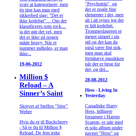
"Psychotrip", og
svær at kategorisere, men
der er nogle fine
én ting kan man med
elementer i det, men
sikkerhed sige: ”Det er
alt i alt synes jeg det
ikke kedeligt”… Om det
er lidt kedeligt.
klassificeres som rock…
Trommeslageren er
ja det gør det vel, men
meget simpel i sin
det er ikke på nogen
stil og det kan da
måde heavy. Når et
også være fint nok,
nummer indledes, er man
men man skal
ikke...
fremhæve musikken
når der er brug for
19-06-2012
det, og det...
Million $
28-08-2012
Reload – A
Hess - Living In
Sinner’s Saint
Yesterday
Canadiske Harry
Skrevet af Steffen "Stiw"
Hess, tidligere
Weber
forsanger i Harem
Hvis du er til Buckcherry
Scarem, er ude med
- Så er du til Million $
et solo album under
Reload. De fem irske
navnet ”Hess” og