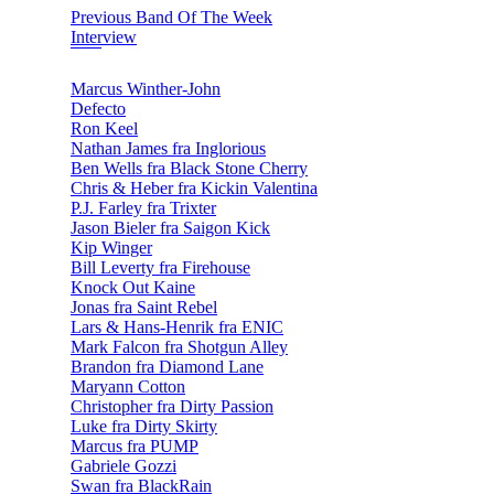
Previous Band Of The Week
Interview
Marcus Winther-John
Defecto
Ron Keel
Nathan James fra Inglorious
Ben Wells fra Black Stone Cherry
Chris & Heber fra Kickin Valentina
P.J. Farley fra Trixter
Jason Bieler fra Saigon Kick
Kip Winger
Bill Leverty fra Firehouse
Knock Out Kaine
Jonas fra Saint Rebel
Lars & Hans-Henrik fra ENIC
Mark Falcon fra Shotgun Alley
Brandon fra Diamond Lane
Maryann Cotton
Christopher fra Dirty Passion
Luke fra Dirty Skirty
Marcus fra PUMP
Gabriele Gozzi
Swan fra BlackRain