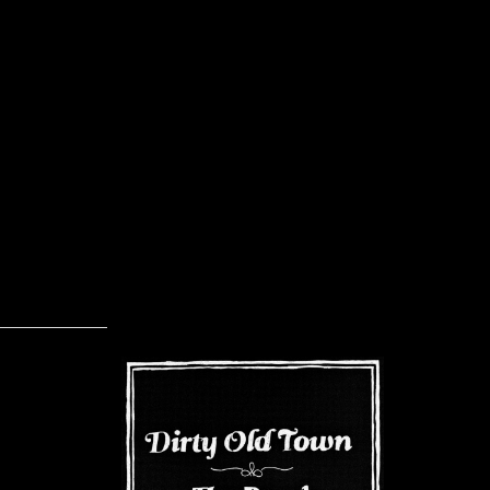
Dirty Old Town – The Road (EP)
Skrevet af Calle
21-05-2012
Dirty Old Tow
Christensen, 
folder i Wron
med Paw Eriks
Guldager (key
(bas) og Andr
har han indspil