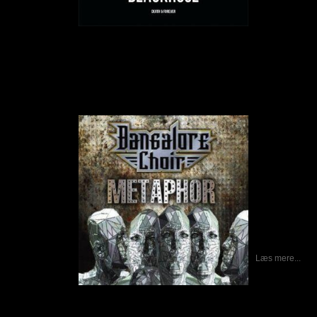
Bangalore Choir – Metaphor
Skrevet af Calle
23-04-2012
Bangalore Cho
band, som blev
David Reece fly
sin tid som sa
han bandet s
Mitchell (gui
(bas), som be
det ser ud an
bandet af A
(tidligere 
(trommer). Ba
et album ”On Ta
medvirkede bl.
Læs mere...