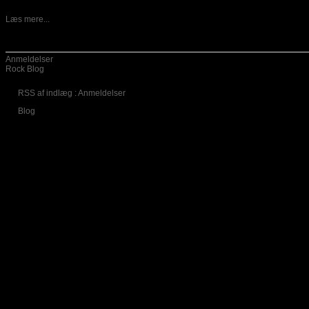
11-07-2012
Norske Circus Maximus har udgivet deres nye album Nine. Jeg
Læs mere...
Kategorier
Anmeldelser
Rock Blog
RSS af indlæg : Anmeldelser
Blog