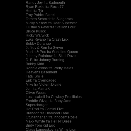
Randy Joy fra Badmouth
Ryan Roxie fra Roxie77
Heri fra Týr
Troy Patrick Farrell
Torben Schmidt fra Skagarack
Micky & Stew fra Dear Superstar
Gustav & Peter fra Stallion Four
Bruce Kulick
Ricky Warwick
Luke Rivano fra Crazy Lixx
Bobby Durango
Jeffrey & Ron fra Syrym
Martin & Peo fra Gasoline Queen
Johnny Rainbow fra Skull Daze
D. B. fra Johnny Burning
Bobby Kidd
Ronnie Atkins fra Pretty Maids
Heavens Basement
Fatal Smile
Erik fra Overloaded
Mike fra Violent Divine
Jon fra MamaKin
Oliver Weers
Luca Isabell fra Cowboy Prostitutes
Freddie Wizzp fra Baby Jane
Supercharger
Hot Rod fra Gemini Five
Brandon fra Diamond Lane
O'Shannahan fra Innocent Rosie
Maxx Whyte fra Hell N' Diesel
Birdy from Kid Ego
Claus Langeskov fra White Lion