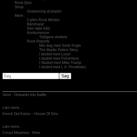
Rock Quiz
Shop
Graduering af plader
Mere
Calles Rock Minder
Båndsalat
Den røde tråd
Konkurrencer
Tidligere vindere
Rock Reports
Min dag med Sorte Fugle
The Martie Peters Story
I studiet med Lucer
I studiet med Forcentury
I Studiet med Mike Tramp
I studiet med L.A. Prostitutes
Nye indlæg
Vanir - Onwards Into Battle
06-08-2012
Vanir er fra Danmark og spiller Viking-Metal. Deres andet udspil
Læs mere...
Knock Out Kaine – House Of Sins
22-07-2012
Knock Out Kaine er en nyt britisk band, som består af Dean
Læs mere...
Circus Maximus - Nine