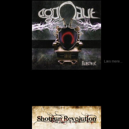
Egonaut er e
dannet i 2005.
Jordanius (san
(organ), Mark
Nikael Bielins
at jeg ikke k
modtog
Elect
tidligere udgi
album er bande
Electric
bestå
varighed på li
på a
Læs mere...
Shotgun Revolution – The Legacy Of Childh
Skrevet af Calle
15-04-2012
Det er ”kun” h
Revolution u
”Join The Rev
de er ret produ
spændt på om 