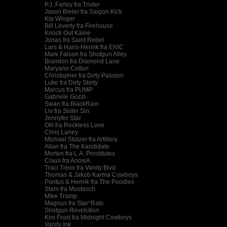
P.J. Farley fra Trixter
Jason Bieler fra Saigon Kick
Kip Winger
Bill Leverty fra Firehouse
Knock Out Kaine
Jonas fra Saint Rebel
Lars & Hans-Henrik fra ENIC
Mark Falcon fra Shotgun Alley
Brandon fra Diamond Lane
Maryann Cotton
Christopher fra Dirty Passion
Luke fra Dirty Skirty
Marcus fra PUMP
Gabriele Gozzi
Swan fra BlackRain
Liv fra Sister Sin
Jennyfer Star
Olli fra Reckless Love
Chris Laney
Michael Stützer fra Artillery
Allan fra The Kandidate
Morten fra L.A. Prostitutes
Claus fra AnoxiA
Traci Trexx fra Vanity Blvd.
Thomas & Jakob Karma Cowboys
Pontus & Henrik fra The Poodles
Stam fra Mustasch
Mike Tramp
Magnus fra Star*Rats
Shotgun Revolution
Kim Frost fra Midnight Cowboys
Vanity Ink