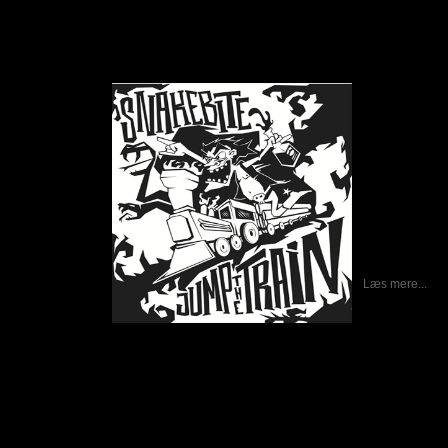
Snakebite – Jump The Train (EP)
Skrevet af Calle
23-04-2012
Snakebite 
København som
et soloprojekt
der kommet 
bandet. Det e
på sang,
marchtrommer.
af Stoopid Ni
(guitar), Ande
The Beast (t
forledes man 
mener det ser
jeg er faktisk 
Læs mere...
Egonaut – Electric
Skrevet af Calle
23-04-2012