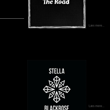
The Road
bes
stilen er psyk
70’er rock. Je
gutter i en sto
ud af landev
desert, hvor d
Læs mere...
Stella Blackrose – Death & Forever
Skrevet af Calle
21-05-2012
Jeg havde rime
Death & Fore
danske Stella
imponeret ove
Dirt” fra 2010 
anmeldelse af
efter en del g
lille smule sku
det nye albu
Måske skyldes
skiftet en smu
bluesbaseret h
Læs mere...