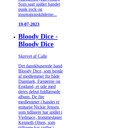
Som sagt spiller bandet
punk rock og
inspirationskilderne...
19-07-2023
Bloody Dice -
Bloody Dice
Skrevet af Calle
Det danskbaserede band
Bloody Dice, som består
af medlemmer fra både
Danmark, Færøerne og
England, er ude med
deres debut fuldlængde
album. De fire
medlemmer i bandet er
guitarist Nickie Jensen,
som tidligere har spillet i
Violmace, trommeslager
Kenneth Olsen, som
tidligere har spillet i