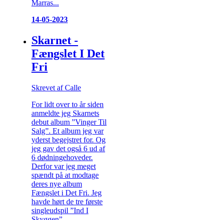
Marras...
14-05-2023
Skarnet -
Fængslet I Det
Fri
Skrevet af Calle
For lidt over to år siden
anmeldte jeg Skarnets
debut album ”Vinger Til
Salg”. Et album jeg var
yderst begejstret for. Og
jeg gav det også 6 ud af
6 dødningehoveder.
Derfor var jeg meget
spændt på at modtage
deres nye album
Fængslet i Det Fri. Jeg
havde hørt de tre første
singleudspil ”Ind I
Skyggen”,