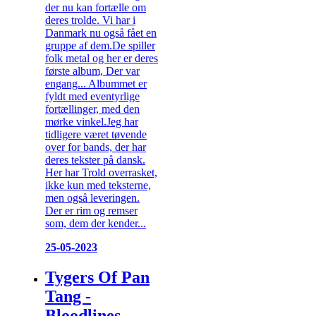
der nu kan fortælle om
deres trolde. Vi har i
Danmark nu også fået en
gruppe af dem.De spiller
folk metal og her er deres
første album, Der var
engang... Albummet er
fyldt med eventyrlige
fortællinger, med den
mørke vinkel.Jeg har
tidligere været tøvende
over for bands, der har
deres tekster på dansk.
Her har Trold overrasket,
ikke kun med teksterne,
men også leveringen.
Der er rim og remser
som, dem der kender...
25-05-2023
Tygers Of Pan
Tang -
Bloodlines