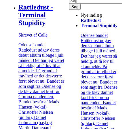
Rattledust -
Terminal
Nye indlæg
Rattledust -
Stupidity
Terminal Stupidity
Skrevet af Calle
Odense bandet
Rattledust udgav
Odense bandet
deres debut album
Rattledust udgav deres
tilbage i juli måned.
debut album tilbage i juli
Det har jeg været så
måned. Det har jeg været
heldig, at få lov til
så heldig, at få lov til at
at anmelde. På
anmelde. På grund af
grund af travlhed er
travlhed er det desværre
det desværre først
først blevet nu. Bandet er
blevet nu. Bandet er
som sagt fra Odense og
som sagt fra Odense
de blev dannet kort før
og de blev dannet
Corona pandemien.
kort før Corona
Bandet består af Mads
pandemien. Bandet
Hansen (vokal),
består af Mads
Christoffer Nielsen
Hansen (vokal),
(guitar), Daniel
Christoffer Nielsen
Lohmann (bas) og
(guitar), Daniel
Martin Damgaard
Lohmann (bas) og