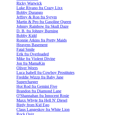
Ricky Warwick
Luke Rivano fra Crazy Lixx
Bobby Durango
Jeffrey & Ron fra Syrym
Martin & Peo fra Gasoline Queen
Johnny Rainbow fra Skull Daze
D. B. fra Johnny Burning
Bobby Kidd
Ronnie Atkins fra Pretty Maids
Heavens Basement
Fatal Smile
Erik fra Overloaded
Mike fra Violent Divine
Jon fra MamaKin
Oliver Weers
Luca Isabell fra Cowboy Prostitutes
Freddie Wizzp fra Baby Jane
Supercharger
Hot Rod fra Gemini Five
Brandon fra Diamond Lane
O'Shannahan fra Innocent Rosie
Maxx Whyte fra Hell N' Diesel
Birdy from Kid Ego
Claus Langeskov fra White Lion
Rock Quiz