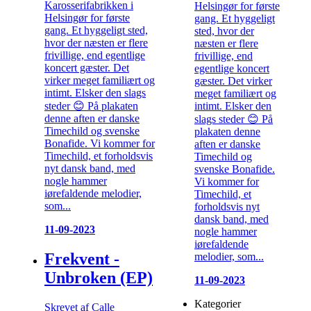
Karosserifabrikken i
Helsingør for første
Helsingør for første
gang. Et hyggeligt
gang. Et hyggeligt sted,
sted, hvor der
hvor der næsten er flere
næsten er flere
frivillige, end egentlige
frivillige, end
koncert gæster. Det
egentlige koncert
virker meget familiært og
gæster. Det virker
intimt. Elsker den slags
meget familiært og
intimt. Elsker den
steder 😊 På plakaten
denne aften er danske
slags steder 😊 På
Timechild og svenske
plakaten denne
Bonafide. Vi kommer for
aften er danske
Timechild, et forholdsvis
Timechild og
nyt dansk band, med
svenske Bonafide.
nogle hammer
Vi kommer for
iørefaldende melodier,
Timechild, et
som...
forholdsvis nyt
dansk band, med
11-09-2023
nogle hammer
iørefaldende
Frekvent -
melodier, som...
Unbroken (EP)
11-09-2023
Kategorier
Skrevet af Calle