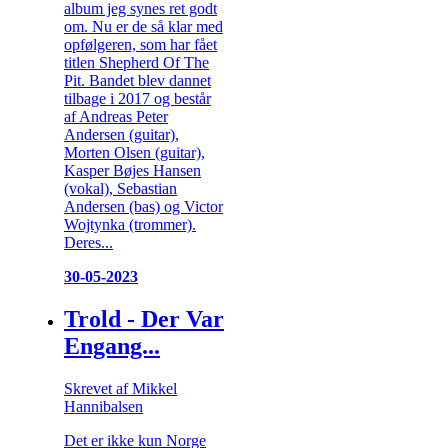
album jeg synes ret godt
om. Nu er de så klar med
opfølgeren, som har fået
titlen Shepherd Of The
Pit. Bandet blev dannet
tilbage i 2017 og består
af Andreas Peter
Andersen (guitar),
Morten Olsen (guitar),
Kasper Bøjes Hansen
(vokal), Sebastian
Andersen (bas) og Victor
Wojtynka (trommer).
Deres...
30-05-2023
Trold - Der Var
Engang...
Skrevet af Mikkel
Hannibalsen
Det er ikke kun Norge