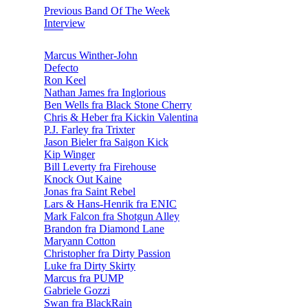
Previous Band Of The Week
Interview
Marcus Winther-John
Defecto
Ron Keel
Nathan James fra Inglorious
Ben Wells fra Black Stone Cherry
Chris & Heber fra Kickin Valentina
P.J. Farley fra Trixter
Jason Bieler fra Saigon Kick
Kip Winger
Bill Leverty fra Firehouse
Knock Out Kaine
Jonas fra Saint Rebel
Lars & Hans-Henrik fra ENIC
Mark Falcon fra Shotgun Alley
Brandon fra Diamond Lane
Maryann Cotton
Christopher fra Dirty Passion
Luke fra Dirty Skirty
Marcus fra PUMP
Gabriele Gozzi
Swan fra BlackRain