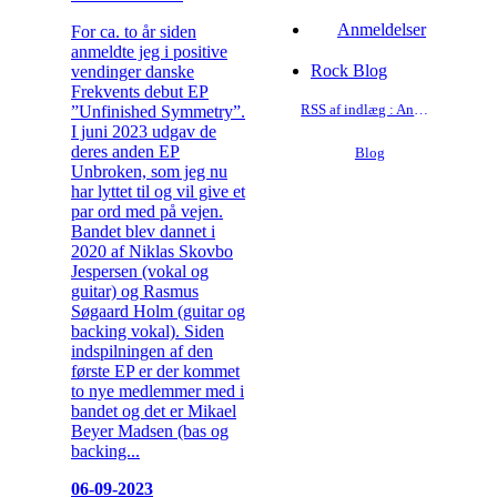
Anmeldelser
For ca. to år siden
anmeldte jeg i positive
Rock Blog
vendinger danske
Frekvents debut EP
RSS af indlæg : Anmeldelser
”Unfinished Symmetry”.
I juni 2023 udgav de
deres anden EP
Blog
Unbroken, som jeg nu
har lyttet til og vil give et
par ord med på vejen.
Bandet blev dannet i
2020 af Niklas Skovbo
Jespersen (vokal og
guitar) og Rasmus
Søgaard Holm (guitar og
backing vokal). Siden
indspilningen af den
første EP er der kommet
to nye medlemmer med i
bandet og det er Mikael
Beyer Madsen (bas og
backing...
06-09-2023