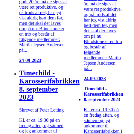
godt 20 år, må de siges at
år, må de siges at
være ret produktive, og
være ret produktive,
på trods af det, har jeg
og på trods af det,
vist aldrig hørt dem før,
har jeg vist aldrig
men det skal der laves
hørt dem før, men
om på nu. Blindstone er
det skal der laves
en trio og består af
om på nu.
følgende medlemmer:
Blindstone er en trio
Martin Jepsen Andersen
og består af
på...
følgende
medlemmer: Martin
24-09-2023
Jepsen Andersen
på...
Timechild -
24-09-2023
Karosserifabrikken
8. september
Timechild -
Karosserifabrikken
2023
8. september 2023
Kl. er ca. 19.30 på
Skrevet af Peter Letting
en fredag aften, og
Kl. er ca. 19.30 på en
sønnen og jeg
fredag aften, og sønnen
ankommer til
og jeg ankommer til
Karosserifabrikken i