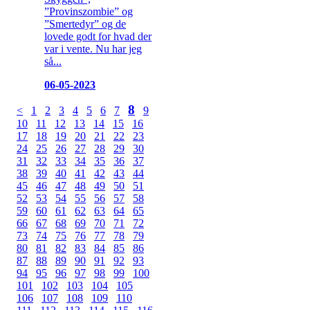
”Provinszombie” og
”Smertedyr” og de
lovede godt for hvad der
var i vente. Nu har jeg
så...
06-05-2023
8
<
1
2
3
4
5
6
7
9
10
11
12
13
14
15
16
17
18
19
20
21
22
23
24
25
26
27
28
29
30
31
32
33
34
35
36
37
38
39
40
41
42
43
44
45
46
47
48
49
50
51
52
53
54
55
56
57
58
59
60
61
62
63
64
65
66
67
68
69
70
71
72
73
74
75
76
77
78
79
80
81
82
83
84
85
86
87
88
89
90
91
92
93
94
95
96
97
98
99
100
101
102
103
104
105
106
107
108
109
110