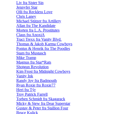
Liv fra Sister Sin
Jennyfer Star
Olli fra Reckless Love
Chris Laney
Michael Stützer fra Artillery
Allan fra The Kandidate
Morten fra L.A. Prostitutes
Claus fra AnoxiA
Traci Trexx fra Vanity Blvd.
Thomas & Jakob Karma Cowboys
Pontus & Henrik fra The Poodles
Stam fra Mustasch
Mike Tramp
Magnus fra Star*Rats
Shotgun Revolution
Kim Frost fra Midnight Cowboys
Vanity Ink
Randy Joy fra Badmouth
Ryan Roxie fra Roxie77
Heri fra Týr
Troy Patrick Farrell
Torben Schmidt fra Skagarack
Micky & Stew fra Dear Superstar
Gustav & Peter fra Stallion Four
Bruce Kulick