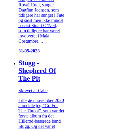
Royal Hunt, sanger
Dagfinn Joensen, som
tidligere har sunget i Fate
og sidst men ikke mindst
bassist Stuart O’Neil,
som tidligere har været
involveret i Mala
Costumbre....
31-05-2023
Stügg -
Shepherd Of
The Pit
Skrevet af Calle
Tilbage i november 2020
anmeldte jeg ”Go For
The Throat”, som var det
første album fra det
Hillerød-baserede band
Stügg. Og det var et