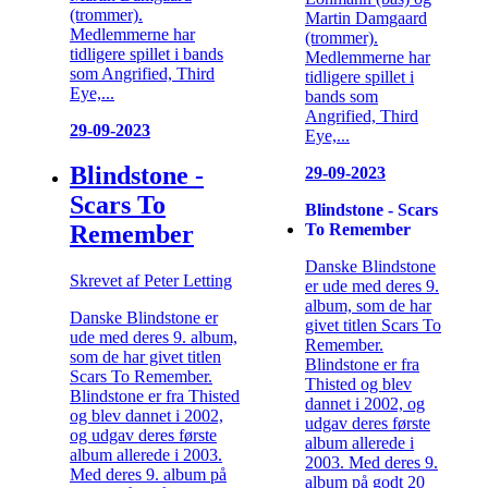
(trommer).
Martin Damgaard
Medlemmerne har
(trommer).
tidligere spillet i bands
Medlemmerne har
som Angrified, Third
tidligere spillet i
Eye,...
bands som
Angrified, Third
29-09-2023
Eye,...
Blindstone -
29-09-2023
Scars To
Blindstone - Scars
To Remember
Remember
Danske Blindstone
Skrevet af Peter Letting
er ude med deres 9.
album, som de har
Danske Blindstone er
givet titlen Scars To
ude med deres 9. album,
Remember.
som de har givet titlen
Blindstone er fra
Scars To Remember.
Thisted og blev
Blindstone er fra Thisted
dannet i 2002, og
og blev dannet i 2002,
udgav deres første
og udgav deres første
album allerede i
album allerede i 2003.
2003. Med deres 9.
Med deres 9. album på
album på godt 20