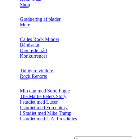
Shop
Graduering af plader
Mere
Calles Rock Minder
Båndsalat
Den røde tråd
Konkurrencer
Tidligere vindere
Rock Reports
Min dag med Sorte Fugle
The Martie Peters Story
I studiet med Lucer
I studiet med Forcentury
I Studiet med Mike Tramp
I studiet med L.A. Prostitutes