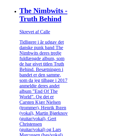
The Nimbwits -
Truth Behind
Skrevet af Calle
Tidligere i år udgav det
danske punk band The
Nimbwits deres tredje
fuldlængde album, som
de har givet titlen Truth
Behind. Besætningen i
bandet er den samme,
som da jeg tilbage i 2017
anmeldte deres andet
album ”End Of The
World”. Og det er
Carsten Kjær Nielsen
(trommer), Henrik Ibzen
(vokal), Martin Bjørknov
(guitar/vokal), Gert
Christensen
(guitar/vokal) og Lars
Marcussen (bas/vokal).