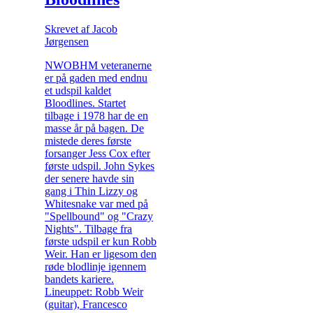
Skrevet af Jacob
Jørgensen
NWOBHM veteranerne
er på gaden med endnu
et udspil kaldet
Bloodlines. Startet
tilbage i 1978 har de en
masse år på bagen. De
mistede deres første
forsanger Jess Cox efter
første udspil. John Sykes
der senere havde sin
gang i Thin Lizzy og
Whitesnake var med på
"Spellbound" og "Crazy
Nights". Tilbage fra
første udspil er kun Robb
Weir. Han er ligesom den
røde blodlinje igennem
bandets kariere.
Lineuppet: Robb Weir
(guitar), Francesco