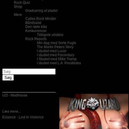
Rock Quiz
Shop
Graduering af plader
Mere
Calles Rock Minder
Båndsalat
Den røde tråd
Konkurrencer
Tidligere vindere
Rock Reports
Min dag med Sorte Fugle
The Martie Peters Story
I studiet med Lucer
I studiet med Forcentury
I Studiet med Mike Tramp
I studiet med L.A. Prostitutes
King Lizard – Viva La Decadenc
Skrevet af Calle
23-02-2011
Nye indlæg
UZI - Madhouse
06-05-2011
Set i lyset af at Uzi udsendte dette
album Madhouse i slut 80'erne
Læs mere...
Essence - Lost In Violence
02-05-2011
Jeg ved næsten ikke hvor og