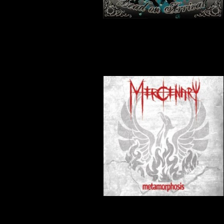
Mercenary - Metamorphosis
Skrevet af Dianna
22-02-2011
The Mist Of Avalon - Dinya