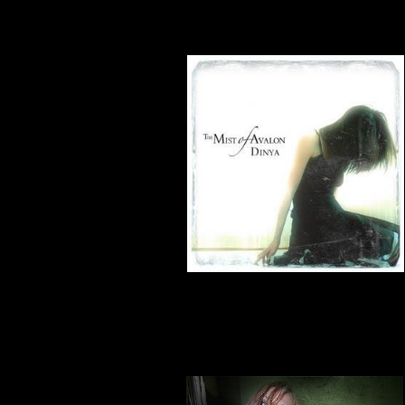
Skrevet af Lars
21-02-2011
Hydrogyn - Judgement
Skrevet af Lars
20-02-2011