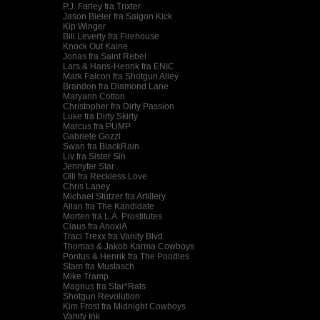
P.J. Farley fra Trixter
Jason Bieler fra Saigon Kick
Kip Winger
Bill Leverty fra Firehouse
Knock Out Kaine
Jonas fra Saint Rebel
Lars & Hans-Henrik fra ENIC
Mark Falcon fra Shotgun Alley
Brandon fra Diamond Lane
Maryann Cotton
Christopher fra Dirty Passion
Luke fra Dirty Skirty
Marcus fra PUMP
Gabriele Gozzi
Swan fra BlackRain
Liv fra Sister Sin
Jennyfer Star
Olli fra Reckless Love
Chris Laney
Michael Stützer fra Artillery
Allan fra The Kandidate
Morten fra L.A. Prostitutes
Claus fra AnoxiA
Traci Trexx fra Vanity Blvd.
Thomas & Jakob Karma Cowboys
Pontus & Henrik fra The Poodles
Stam fra Mustasch
Mike Tramp
Magnus fra Star*Rats
Shotgun Revolution
Kim Frost fra Midnight Cowboys
Vanity Ink