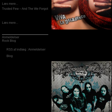
hvordan jeg skal begynde på
Læs mere...
Trusted Few – And The We Forgot
27-04-2011
Trusted Few er et dansk band fra
Slagelse der blev dannet i 2004.
Læs mere...
Kategorier
Anmeldelser
Rock Blog
Hollywood Killerz – Dead On Ar
RSS af indlæg : Anmeldelser
Skrevet af Calle
23-02-2011
Blog