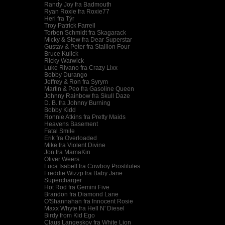
Randy Joy fra Badmouth
Ryan Roxie fra Roxie77
Heri fra Týr
Troy Patrick Farrell
Torben Schmidt fra Skagarack
Micky & Stew fra Dear Superstar
Gustav & Peter fra Stallion Four
Bruce Kulick
Ricky Warwick
Luke Rivano fra Crazy Lixx
Bobby Durango
Jeffrey & Ron fra Syrym
Martin & Peo fra Gasoline Queen
Johnny Rainbow fra Skull Daze
D. B. fra Johnny Burning
Bobby Kidd
Ronnie Atkins fra Pretty Maids
Heavens Basement
Fatal Smile
Erik fra Overloaded
Mike fra Violent Divine
Jon fra MamaKin
Oliver Weers
Luca Isabell fra Cowboy Prostitutes
Freddie Wizzp fra Baby Jane
Supercharger
Hot Rod fra Gemini Five
Brandon fra Diamond Lane
O'Shannahan fra Innocent Rosie
Maxx Whyte fra Hell N' Diesel
Birdy from Kid Ego
Claus Langeskov fra White Lion