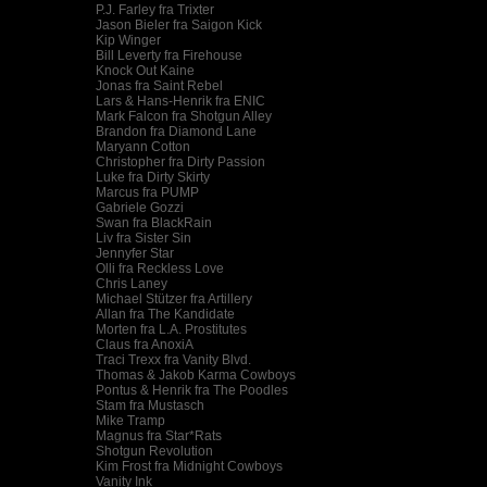
P.J. Farley fra Trixter
Jason Bieler fra Saigon Kick
Kip Winger
Bill Leverty fra Firehouse
Knock Out Kaine
Jonas fra Saint Rebel
Lars & Hans-Henrik fra ENIC
Mark Falcon fra Shotgun Alley
Brandon fra Diamond Lane
Maryann Cotton
Christopher fra Dirty Passion
Luke fra Dirty Skirty
Marcus fra PUMP
Gabriele Gozzi
Swan fra BlackRain
Liv fra Sister Sin
Jennyfer Star
Olli fra Reckless Love
Chris Laney
Michael Stützer fra Artillery
Allan fra The Kandidate
Morten fra L.A. Prostitutes
Claus fra AnoxiA
Traci Trexx fra Vanity Blvd.
Thomas & Jakob Karma Cowboys
Pontus & Henrik fra The Poodles
Stam fra Mustasch
Mike Tramp
Magnus fra Star*Rats
Shotgun Revolution
Kim Frost fra Midnight Cowboys
Vanity Ink