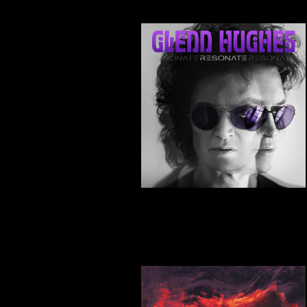
Skrevet af Michael Knudsen
26-11-2016
End My Sorrow - Of Ghostly Ech
Skrevet af Lars Frosz Nielsen
24-11-2016