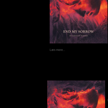
Læs mere...
End My Sorrow - Of Ghostly Echo
Skrevet af Lars Frosz Nielsen
24-11-2016