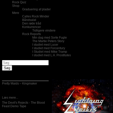
Rock Quiz
Shop
Graduering af plader
Mere
Calles Rock Minder
Båndsalat
Den røde tråd
Konkurrencer
Tidligere vindere
Rock Reports
Min dag med Sorte Fugle
The Martie Peters Story
I studiet med Lucer
I studiet med Forcentury
I Studiet med Mike Tramp
I studiet med L.A. Prostitutes
Lightning Strikes - Lightning Str
Skrevet af Peter Letting
05-12-2016
Nye indlæg
Pretty Maids – Kingmaker
06-12-2016
Lad mig først pointerer at jeg altid
har haft et ”sweet
Læs mere...
The Devil's Rejects - The Blood
Feast Demo Tape
06-12-2016