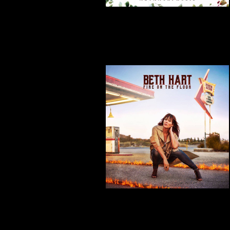
Beth Hart – Fire On The Floor
Skrevet af Calle
30-11-2016
Glenn Hughes - Resonate