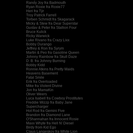
Randy Joy fra Badmouth
Ryan Roxie fra Roxie77
Heri fra Týr
Troy Patrick Farrell
Torben Schmidt fra Skagarack
Micky & Stew fra Dear Superstar
Gustav & Peter fra Stallion Four
Bruce Kulick
Ricky Warwick
Luke Rivano fra Crazy Lixx
Bobby Durango
Jeffrey & Ron fra Syrym
Martin & Peo fra Gasoline Queen
Johnny Rainbow fra Skull Daze
D. B. fra Johnny Burning
Bobby Kidd
Ronnie Atkins fra Pretty Maids
Heavens Basement
Fatal Smile
Erik fra Overloaded
Mike fra Violent Divine
Jon fra MamaKin
Oliver Weers
Luca Isabell fra Cowboy Prostitutes
Freddie Wizzp fra Baby Jane
Supercharger
Hot Rod fra Gemini Five
Brandon fra Diamond Lane
O'Shannahan fra Innocent Rosie
Maxx Whyte fra Hell N' Diesel
Birdy from Kid Ego
Claus Langeskov fra White Lion