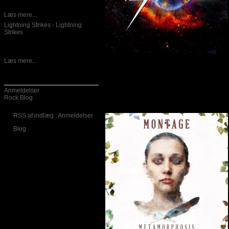
Norske The Devil’s Rejects (som
også er titlen på
Læs mere...
Lightning Strikes - Lightning
Strikes
05-12-2016
Californiske Lightning Strikes ude
med et album som blot hedder
Læs mere...
Kategorier
Montage – Metamorphosis
Anmeldelser
Skrevet af Calle
Rock Blog
30-11-2016
RSS af indlæg : Anmeldelser
Blog