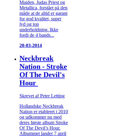
Maiden, Judas Priest og
Metallica, forstået på den
måde at de altid er garant
for god kvalitet, super
lyd og top
underholdning. Ikke
fordi de 4 bands...
20-03-2014
Neckbreak
Nation - Stroke
Of The Devil's
Hour
Skrevet af Peter Letting
Hollandske Neckbreak
Nation er etableret i 2010
og udkommer nu med
deres første album Stroke
Of The Devil’s Hour.
Albummet lander 7 april