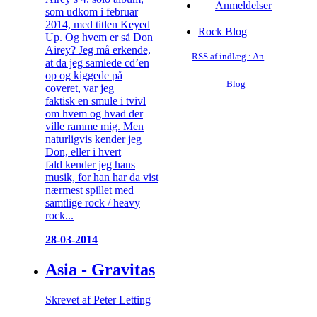
Anmeldelser
som udkom i februar
2014, med titlen Keyed
Rock Blog
Up. Og hvem er så Don
Airey? Jeg må erkende,
RSS af indlæg : Anmeldelser
at da jeg samlede cd’en
op og kiggede på
Blog
coveret, var jeg
faktisk en smule i tvivl
om hvem og hvad der
ville ramme mig. Men
naturligvis kender jeg
Don, eller i hvert
fald kender jeg hans
musik, for han har da vist
nærmest spillet med
samtlige rock / heavy
rock...
28-03-2014
Asia - Gravitas
Skrevet af Peter Letting