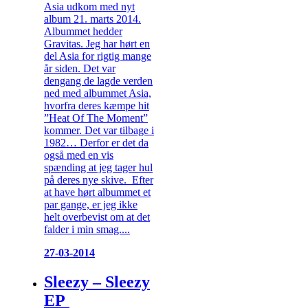
Asia udkom med nyt
album 21. marts 2014.
Albummet hedder
Gravitas. Jeg har hørt en
del Asia for rigtig mange
år siden. Det var
dengang de lagde verden
ned med albummet Asia,
hvorfra deres kæmpe hit
”Heat Of The Moment”
kommer. Det var tilbage i
1982… Derfor er det da
også med en vis
spænding at jeg tager hul
på deres nye skive. Efter
at have hørt albummet et
par gange, er jeg ikke
helt overbevist om at det
falder i min smag....
27-03-2014
Sleezy – Sleezy
EP