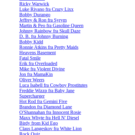
Ricky Warwick
Luke Rivano fra Crazy Lixx
Bobby Durango
Jeffrey & Ron fra Syrym
Martin & Peo fra Gasoline Queen
Johnny Rainbow fra Skull Daze
D. B. fra Johnny Burning
Bobby Kidd
Ronnie Atkins fra Pretty Maids
Heavens Basement
Fatal Smile
Erik fra Overloaded
Mike fra Violent Divine
Jon fra MamaKin
Oliver Weers
Luca Isabell fra Cowboy Prostitutes
Freddie Wizzp fra Baby Jane
Supercharger
Hot Rod fra Gemini Five
Brandon fra Diamond Lane
O'Shannahan fra Innocent Rosie
Maxx Whyte fra Hell N' Diesel
Birdy from Kid Ego
Claus Langeskov fra White Lion
Rock Quiz