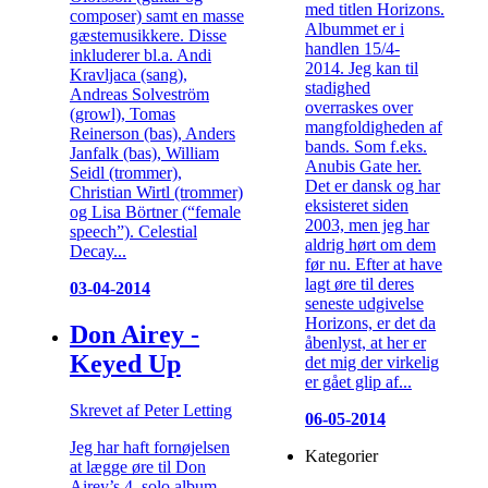
med titlen Horizons.
composer) samt en masse
Albummet er i
gæstemusikkere. Disse
handlen 15/4-
inkluderer bl.a. Andi
2014. Jeg kan til
Kravljaca (sang),
stadighed
Andreas Solveström
overraskes over
(growl), Tomas
mangfoldigheden af
Reinerson (bas), Anders
bands. Som f.eks.
Janfalk (bas), William
Anubis Gate her.
Seidl (trommer),
Det er dansk og har
Christian Wirtl (trommer)
eksisteret siden
og Lisa Börtner (“female
2003, men jeg har
speech”). Celestial
aldrig hørt om dem
Decay...
før nu. Efter at have
lagt øre til deres
03-04-2014
seneste udgivelse
Horizons, er det da
Don Airey -
åbenlyst, at her er
Keyed Up
det mig der virkelig
er gået glip af...
Skrevet af Peter Letting
06-05-2014
Jeg har haft fornøjelsen
Kategorier
at lægge øre til Don
Airey’s 4. solo album,