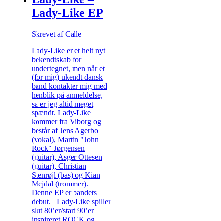
Lady-Like EP
Skrevet af Calle
Lady-Like er et helt nyt
bekendtskab for
undertegnet, men når et
(for mig) ukendt dansk
band kontakter mig med
henblik på anmeldelse,
så er jeg altid meget
spændt. Lady-Like
kommer fra Viborg og
består af Jens Agerbo
(vokal), Martin "John
Rock" Jørgensen
(guitar), Asger Ottesen
(guitar), Christian
Stenrøjl (bas) og Kian
Mejdal (trommer).
Denne EP er bandets
debut. Lady-Like spiller
slut 80’er/start 90’er
inspireret ROCK og