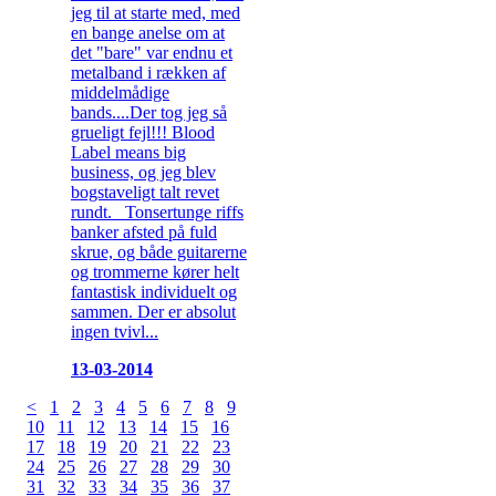
jeg til at starte med, med
en bange anelse om at
det "bare" var endnu et
metalband i rækken af
middelmådige
bands....Der tog jeg så
grueligt fejl!!! Blood
Label means big
business, og jeg blev
bogstaveligt talt revet
rundt. Tonsertunge riffs
banker afsted på fuld
skrue, og både guitarerne
og trommerne kører helt
fantastisk individuelt og
sammen. Der er absolut
ingen tvivl...
13-03-2014
<
1
2
3
4
5
6
7
8
9
10
11
12
13
14
15
16
17
18
19
20
21
22
23
24
25
26
27
28
29
30
31
32
33
34
35
36
37