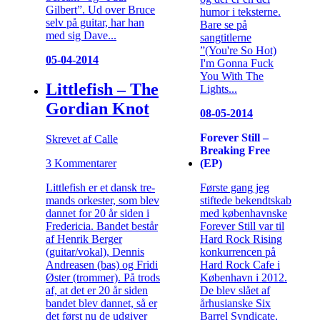
Gilbert”. Ud over Bruce
humor i teksterne.
selv på guitar, har han
Bare se på
med sig Dave...
sangtitlerne
”(You're So Hot)
05-04-2014
I'm Gonna Fuck
You With The
Littlefish – The
Lights...
Gordian Knot
08-05-2014
Forever Still –
Skrevet af Calle
Breaking Free
(EP)
3 Kommentarer
Første gang jeg
Littlefish er et dansk tre-
stiftede bekendtskab
mands orkester, som blev
med københavnske
dannet for 20 år siden i
Forever Still var til
Fredericia. Bandet består
Hard Rock Rising
af Henrik Berger
konkurrencen på
(guitar/vokal), Dennis
Hard Rock Cafe i
Andreasen (bas) og Fridi
København i 2012.
Øster (trommer). På trods
De blev slået af
af, at det er 20 år siden
århusianske Six
bandet blev dannet, så er
Barrel Syndicate,
det først nu de udgiver