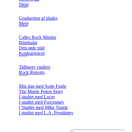
Shop
Graduering af plader
Mere
Calles Rock Minder
Båndsalat
Den røde tråd
Konkurrencer
Tidligere vindere
Rock Reports
Min dag med Sorte Fugle
The Martie Peters Story
I studiet med Lucer
I studiet med Forcentury
I Studiet med Mike Tramp
I studiet med L.A. Prostitutes