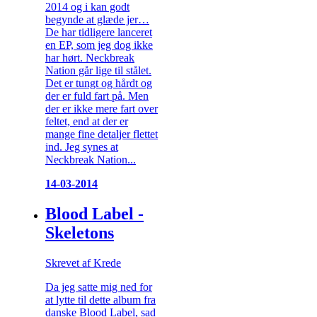
2014 og i kan godt
begynde at glæde jer…
De har tidligere lanceret
en EP, som jeg dog ikke
har hørt. Neckbreak
Nation går lige til stålet.
Det er tungt og hårdt og
der er fuld fart på. Men
der er ikke mere fart over
feltet, end at der er
mange fine detaljer flettet
ind. Jeg synes at
Neckbreak Nation...
14-03-2014
Blood Label -
Skeletons
Skrevet af Krede
Da jeg satte mig ned for
at lytte til dette album fra
danske Blood Label, sad