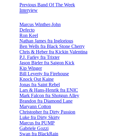
Previous Band Of The Week
Interview
Marcus Winther-John
Defecto
Ron Keel
Nathan James fra Inglorious
Ben Wells fra Black Stone Cherry
Chris & Heber fra Kickin Valentina
P.J. Farley fra Trixter
Jason Bieler fra Saigon Kick
Kip Winger
Bill Leverty fra Firehouse
Knock Out Kaine
Jonas fra Saint Rebel
Lars & Hans-Henrik fra ENIC
Mark Falcon fra Shotgun Alley
Brandon fra Diamond Lane
Maryann Cotton
Christopher fra Dirty Passion
Luke fra Dirty Skirty
Marcus fra PUMP
Gabriele Gozzi
Swan fra BlackRain