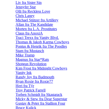
Liv fra Sister Sin
Jennyfer Star
Olli fra Reckless Love
Chris Laney
Michael Stützer fra Artillery
Allan fra The Kandidate
Morten fra L.A. Prostitutes
Claus fra AnoxiA
Traci Trexx fra Vanity Blvd.
Thomas & Jakob Karma Cowboys
Pontus & Henrik fra The Poodles
Stam fra Mustasch
Mike Tramp
Magnus fra Star*Rats
Shotgun Revolution
Kim Frost fra Midnight Cowboys
Vanity Ink
Randy Joy fra Badmouth
Ryan Roxie fra Roxie77
Heri fra Týr
Troy Patrick Farrell
Torben Schmidt fra Skagarack
Micky & Stew fra Dear Superstar
Gustav & Peter fra Stallion Four
Bruce Kulick