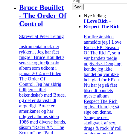
Bruce Bouillet
- The Order Of
Nye indlæg
I Love Rich –
Control
Respect The Rich
Skrevet af Peter Letting
For fire år siden
anmeldte jeg I Love
Instrumental rock der
Rich's EP ”Season
rykker… Jeg har fået
Of The Rich”, som
fingre i Bruce Bouillet’s
var bandets tredje
seneste og tredje solo
udgivelse. Dengang
album som udkom i
kendte jeg ikke
januar 2014 med titlen
bandet og var ikke
The Order Of
helt glad for EP'en.
Control. Jeg har aldrig
Nu har jeg så fået
tidligere stiftet
tilsendt bandets
bekendtskab med Bruce,
nyeste album
og det er da vist lidt
Respect The Rich
ærgerligt. Bruce er
og hvad kan jeg så
amerikaner og har
sige om denne.
udgivet albums siden
Sangene oser
1986 med diverse bands,
stadigvæk af sex,
såsom ”Racer X”, ”The
drugs & rock 'n' roll
Scream” og ”Paul
og der er en del