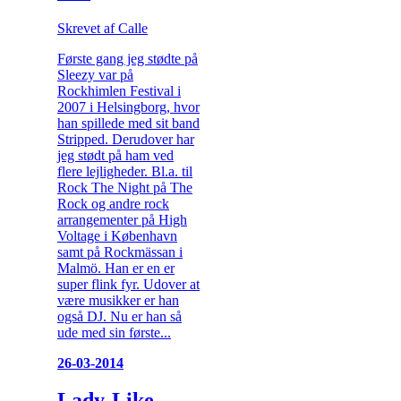
Skrevet af Calle
Første gang jeg stødte på
Sleezy var på
Rockhimlen Festival i
2007 i Helsingborg, hvor
han spillede med sit band
Stripped. Derudover har
jeg stødt på ham ved
flere lejligheder. Bl.a. til
Rock The Night på The
Rock og andre rock
arrangementer på High
Voltage i København
samt på Rockmässan i
Malmö. Han er en er
super flink fyr. Udover at
være musikker er han
også DJ. Nu er han så
ude med sin første...
26-03-2014
Lady-Like –