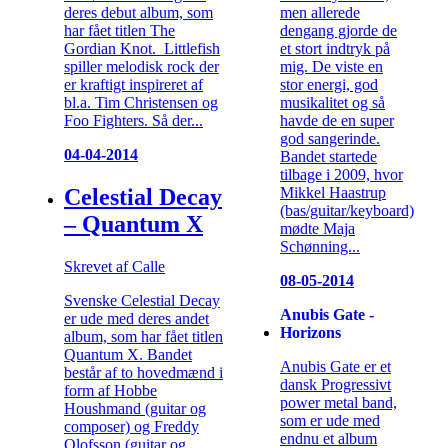
men allerede
deres debut album, som
dengang gjorde de
har fået titlen The
et stort indtryk på
Gordian Knot. Littlefish
mig. De viste en
spiller melodisk rock der
stor energi, god
er kraftigt inspireret af
musikalitet og så
bl.a. Tim Christensen og
havde de en super
Foo Fighters. Så der...
god sangerinde.
04-04-2014
Bandet startede
tilbage i 2009, hvor
Mikkel Haastrup
Celestial Decay
(bas/guitar/keyboard)
– Quantum X
mødte Maja
Schønning...
Skrevet af Calle
08-05-2014
Svenske Celestial Decay
Anubis Gate -
er ude med deres andet
Horizons
album, som har fået titlen
Quantum X. Bandet
Anubis Gate er et
består af to hovedmænd i
dansk Progressivt
form af Hobbe
power metal band,
Houshmand (guitar og
som er ude med
composer) og Freddy
endnu et album
Olofsson (guitar og